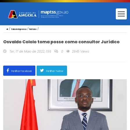
/
/
/
Sala de Imprensa
Notícias
Osvaldo Cololo toma posse como consultor Jurídico
Ter, 17 de Maio de 2022, 1:55
0
2645 Views
Partilhar Facebook
Partilhar Twitter