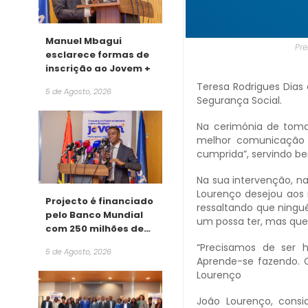
Manuel Mbagui
Pr
esclarece formas de
inscrição ao Jovem +
Teresa Rodrigues Dias 
5 de Agosto, 2026
Segurança Social.
Na cerimónia de toma
melhor comunicação 
cumprida”, servindo b
Na sua intervenção, n
Lourenço desejou aos 
Projecto é financiado
ressaltando que ning
pelo Banco Mundial
um possa ter, mas que 
com 250 milhões de
dólares
“Precisamos de ser 
5 de Agosto, 2026
Aprende-se fazendo. 
Lourenço
João Lourenço, cons