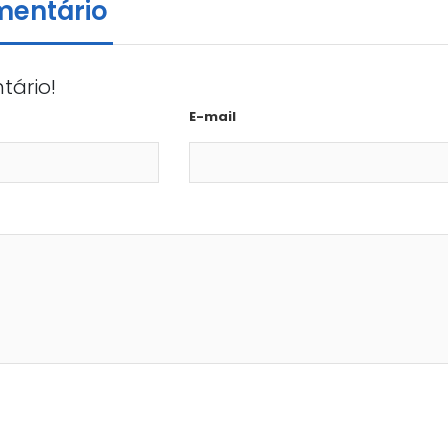
mentário
tário!
E-mail