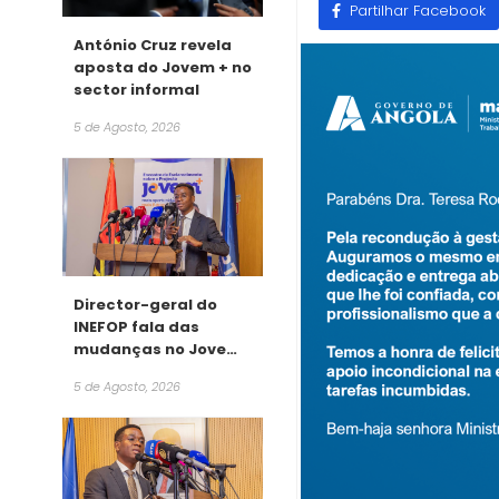
Partilhar Facebook
António Cruz revela
aposta do Jovem + no
sector informal
5 de Agosto, 2026
Director-geral do
INEFOP fala das
mudanças no Jovem
+
5 de Agosto, 2026