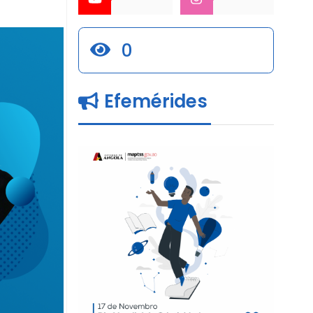
0
Efemérides