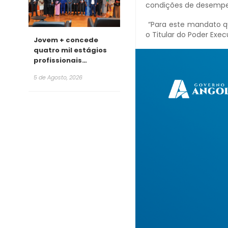
condições de desempe
“Para este mandato qu
o Titular do Poder Exec
Jovem + concede
quatro mil estágios
profissionais
remunerados para
5 de Agosto, 2026
2026