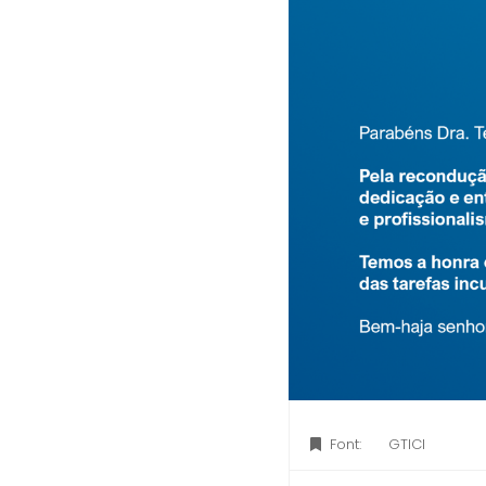
Font:
GTICI