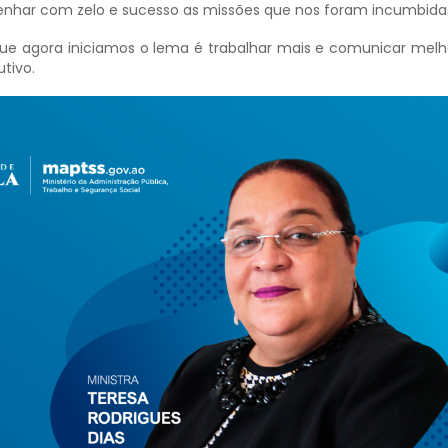
nhar com zelo e sucesso as missões que nos foram incumbidas
e agora iniciamos o lema é trabalhar mais e comunicar melhor
utivo.