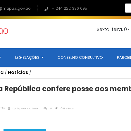
@maptss.gov.ao
+ 244 222 336 095
Sexta-feira, 0
LEGISLAÇÕES
CONSELHO CONSULTIVO
PARCEI
sa
/
Notícias
/
a República confere posse aos mem
3:35
by
Esperanca Lazaro
0
6111 Views