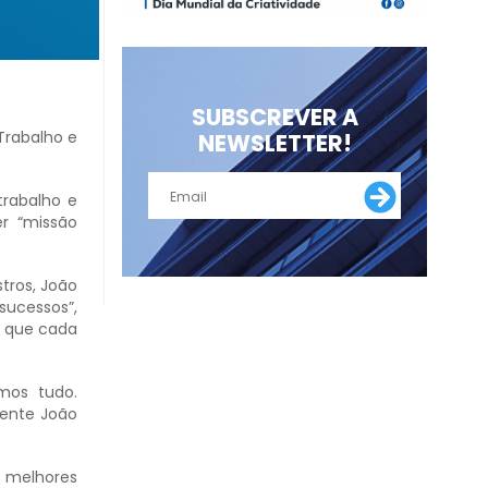
SUBSCREVER A
Trabalho e
NEWSLETTER!
trabalho e
r “missão
tros, João
sucessos”,
a que cada
mos tudo.
dente João
 melhores