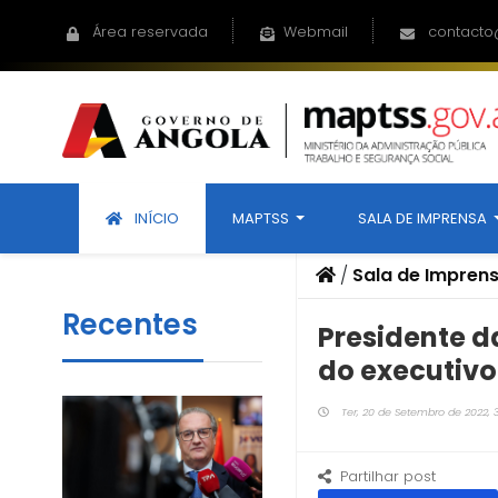
Área reservada
Webmail
contacto
INÍCIO
MAPTSS
SALA DE IMPRENSA
/
Sala de Impren
Recentes
Presidente d
do executivo
Ter, 20 de Setembro de 2022, 
Partilhar post