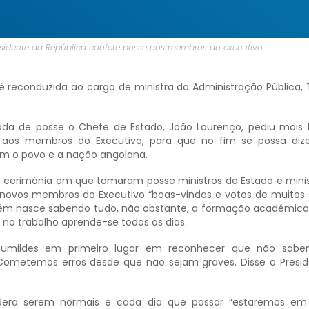
esidente da República confere posse aos membros do executivo
é reconduzida ao cargo de ministra da Administração Pública, 
da de posse o Chefe de Estado, João Lourenço, pediu mais 
aos membros do Executivo, para que no fim se possa dize
em o povo e a nação angolana.
a cerimónia em que tomaram posse ministros de Estado e minis
novos membros do Executivo “boas-vindas e votos de muitos 
uém nasce sabendo tudo, não obstante, a formação académic
no trabalho aprende-se todos os dias.
humildes em primeiro lugar em reconhecer que não sabe
Cometemos erros desde que não sejam graves. Disse o Presi
idera serem normais e cada dia que passar “estaremos em