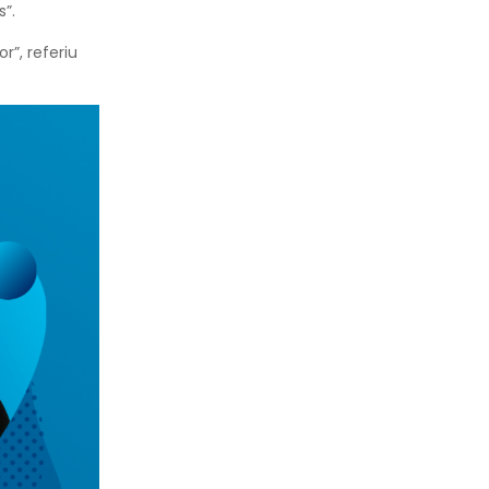
”.
”, referiu