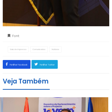
Font:
Sala de Imprensa
Comunicados
Notícias
Partilhar Facebook
Partilhar Twitter
Veja Também