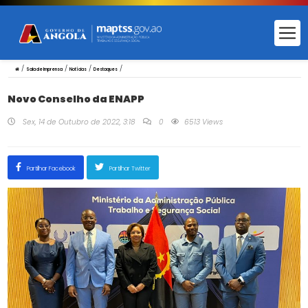
/
/
/
/
Sala de Imprensa
Notícias
Destaques
Novo Conselho da ENAPP
Sex, 14 de Outubro de 2022, 3:18
0
6513 Views
Partilhar Facebook
Partilhar Twitter