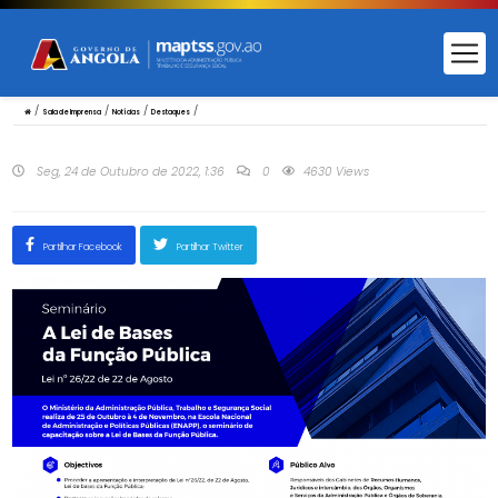
/
/
/
/
Sala de Imprensa
Notícias
Destaques
Seg, 24 de Outubro de 2022, 1:36
0
4630 Views
Partilhar Facebook
Partilhar Twitter