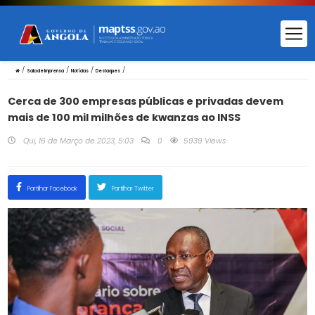
/
/
/
/
Sala de Imprensa
Notícias
Destaques
Cerca de 300 empresas públicas e privadas devem
mais de 100 mil milhões de kwanzas ao INSS
Qui, 16 de Março de 2023, 5:03
0
5939 Views
Partilhar Facebook
Partilhar Twitter