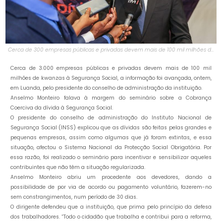
Cerca de 300 empresas públicas e privadas devem mais de 100 mil milhões de
kwanzas ao INSS
Cerca de 3.000 empresas públicas e privadas devem mais de 100 mil
milhões de kwanzas à Segurança Social, a informação foi avançada, ontem,
em Luanda, pelo presidente do conselho de administração da instituição.
Anselmo Monteiro falava à margem do seminário sobre a Cobrança
Coerciva da dívida à Segurança Social.
O presidente do conselho de administração do Instituto Nacional de
Segurança Social (INSS) explicou que as dívidas são feitas pelas grandes e
pequenas empresas, assim como algumas que já foram extintas, e essa
situação, afectou o Sistema Nacional da Protecção Social Obrigatória. Por
essa razão, foi realizado o seminário para incentivar e sensibilizar aqueles
contribuintes que não têm a situação regularizada.
Anselmo Monteiro abriu um procedente aos devedores, dando a
possibilidade de por via de acordo ou pagamento voluntário, fazerem-no
sem constrangimentos, num período de 30 dias.
O dirigente defendeu que a instituição, que prima pelo princípio da defesa
dos trabalhadores. “Todo o cidadão que trabalha e contribui para a reforma,