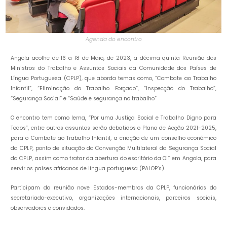
Agenda do encontro
Angola acolhe de 16 a 18 de Maio, de 2023, a décima quinta Reunião dos
Ministros do Trabalho e Assuntos Sociais da Comunidade dos Países de
Língua Portuguesa (CPLP), que aborda temas como, “Combate ao Trabalho
Infantil”, “Eliminação do Trabalho Forçado”, “Inspecção do Trabalho”,
“Segurança Social” e “Saúde e segurança no trabalho”
O encontro tem como lema, “Por uma Justiça Social e Trabalho Digno para
Todos”, entre outros assuntos serão debatidos o Plano de Acção 2021-2025,
para o Combate ao Trabalho Infantil, a criação de um conselho económico
da CPLP, ponto de situação da Convenção Multilateral da Segurança Social
da CPLP, assim como tratar da abertura do escritório da OIT em Angola, para
servir os países africanos de língua portuguesa (PALOP’s).
Participam da reunião nove Estados-membros da CPLP, funcionários do
secretariado-executivo, organizações internacionais, parceiros sociais,
observadores e convidados.