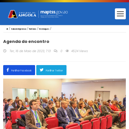
/
/
/
/
Sala de Imprensa
Notícias
Destaques
Agenda do encontro
Ter, 16 de Maio de 2023, 7:13
0
4524 Views
Partilhar Facebook
Partilhar Twitter