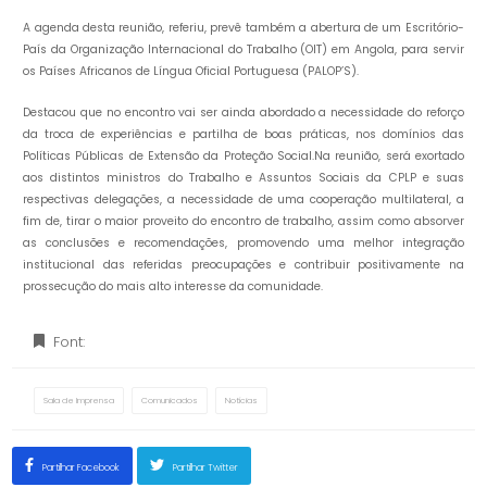
A agenda desta reunião, referiu, prevê também a abertura de um Escritório-
País da Organização Internacional do Trabalho (OIT) em Angola, para servir
os Países Africanos de Língua Oficial Portuguesa (PALOP’S).
Destacou que no encontro vai ser ainda abordado a necessidade do reforço
da troca de experiências e partilha de boas práticas, nos domínios das
Políticas Públicas de Extensão da Proteção Social.Na reunião, será exortado
aos distintos ministros do Trabalho e Assuntos Sociais da CPLP e suas
respectivas delegações, a necessidade de uma cooperação multilateral, a
fim de, tirar o maior proveito do encontro de trabalho, assim como absorver
as conclusões e recomendações, promovendo uma melhor integração
institucional das referidas preocupações e contribuir positivamente na
prossecução do mais alto interesse da comunidade.
Font:
Sala de Imprensa
Comunicados
Notícias
Partilhar Facebook
Partilhar Twitter