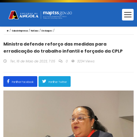
/
/
/
/
Sala de Imprensa
Notícias
Destaques
Ministra defende reforço das medidas para
erradicação do trabalho infantil e forçado da CPLP
Ter, 16 de Maio de 2023, 7:05
0
3234 Views
Partilhar Facebook
Partilhar Twitter