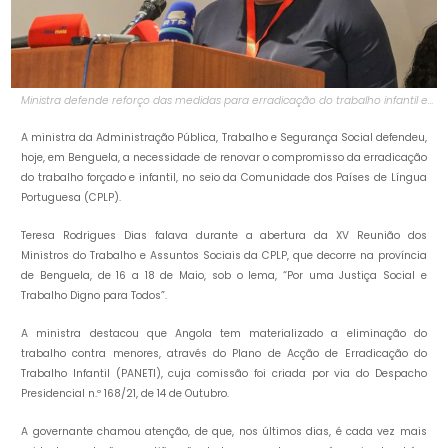
Ministra defende reforço das medidas para erradicação do trabalho infantil e
forçado da CPLP
A ministra da Administração Pública, Trabalho e Segurança Social defendeu,
hoje, em Benguela, a necessidade de renovar o compromisso da erradicação
do trabalho forçado e infantil, no seio da Comunidade dos Países de Língua
Portuguesa (CPLP).
Teresa Rodrigues Dias falava durante a abertura da XV Reunião dos
Ministros do Trabalho e Assuntos Sociais da CPLP, que decorre na província
de Benguela, de 16 a 18 de Maio, sob o lema, “Por uma Justiça Social e
Trabalho Digno para Todos”.
A ministra destacou que Angola tem materializado a eliminação do
trabalho contra menores, através do Plano de Acção de Erradicação do
Trabalho Infantil (PANETI), cuja comissão foi criada por via do Despacho
Presidencial n.º 168/21, de 14 de Outubro.
A governante chamou atenção, de que, nos últimos dias, é cada vez mais