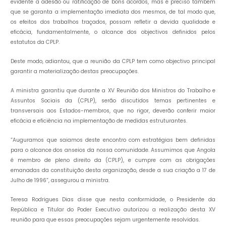
evidente a adesão ou ratificação de bons acordos, mas é preciso também
que se garanta a implementação imediata dos mesmos, de tal modo que,
os efeitos dos trabalhos traçados, possam refletir a devida qualidade e
eficácia, fundamentalmente, o alcance dos objectivos definidos pelos
estatutos da CPLP.
Deste modo, adiantou, que a reunião da CPLP tem como objectivo principal
garantir a materialização destas preocupações.
A ministra garantiu que durante a XV Reunião dos Ministros do Trabalho e
Assuntos Sociais da (CPLP), serão discutidos temas pertinentes e
transversais aos Estados-membros, que no rigor, deverão conferir maior
eficácia e eficiência na implementação de medidas estruturantes.
“Auguramos que saiamos deste encontro com estratégias bem definidas
para o alcance dos anseios da nossa comunidade. Assumimos que Angola
é membro de pleno direito da (CPLP), e cumpre com as obrigações
emanadas da constituição desta organização, desde a sua criação a 17 de
Julho de 1996”, assegurou a ministra.
Teresa Rodrigues Dias disse que nesta conformidade, o Presidente da
República e Titular do Poder Executivo autorizou a realização desta XV
reunião para que essas preocupações sejam urgentemente resolvidas.