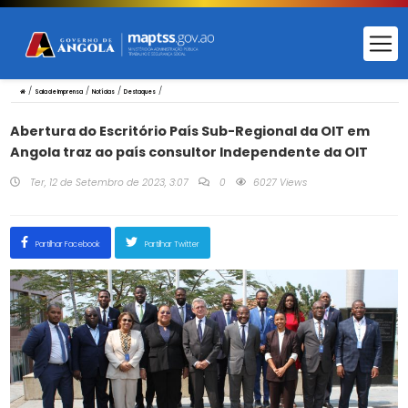
/
/
/
/
Sala de Imprensa
Notícias
Destaques
Abertura do Escritório País Sub-Regional da OIT em
Angola traz ao país consultor Independente da OIT
Ter, 12 de Setembro de 2023, 3:07
0
6027 Views
Partilhar Facebook
Partilhar Twitter