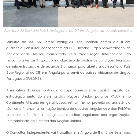
Abertura do Escritório País Sub-Regional da OIT em Angola traz ao país consultor
Independente da OIT
Ministra do MAPTSS, Teresa Rodrigues Dias, recebeu ontem dia 11 em
audiência Consultor Independente da OIT, Theodor Jurgen Schwettmann, de
nacionalidade Alemã, mandatado pela Organização Internacional do
Trabalho à visitar Angola com o objectivo de avaliar as condições técnicas,
de infraestruturas e de recursos humanos para abertura do Escritório País
Sub-Regional da OIT em Angola para servir os países Africanos de Língua
Portuguesa (PALOP’S).
A iniciativa do Governo Angolano cuja natureza é de capital importância
estratégica junto do sistema das Nações Unidas para os PALOP e no
Continente Africano em geral busca, retirar melhor proveito da assistência
técnica e financeira, formação técnica de quadros Angolanos e dos PALOP’s,
bem como facilitar a inserção de quadros angolanos nas organizações
internacionais do Sistema das Nações Unidas.
O Consultor Independente, vai trabalhar em Angola de 11 a 15 de Setembro.