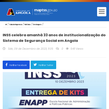
/
/
/
/
Sala de Imprensa
Notícias
Destaques
INSS celebra amanhã 33 anos de institucionalização do
Sistema de Segurança Social em Angola
Sáb, 09 de Dezembro de 2023, 11:05
0
5411 Views
Partilhar Facebook
Partilhar Twitter