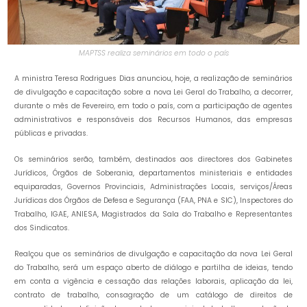
MAPTSS realiza seminários em todo o país
A ministra Teresa Rodrigues Dias anunciou, hoje, a realização de seminários
de divulgação e capacitação sobre a nova Lei Geral do Trabalho, a decorrer,
durante o mês de Fevereiro, em todo o país, com a participação de agentes
administrativos e responsáveis dos Recursos Humanos, das empresas
públicas e privadas.
Os seminários serão, também, destinados aos directores dos Gabinetes
Jurídicos, Órgãos de Soberania, departamentos ministeriais e entidades
equiparadas, Governos Provinciais, Administrações Locais, serviços/Áreas
Jurídicas dos Órgãos de Defesa e Segurança (FAA, PNA e SIC), Inspectores do
Trabalho, IGAE, ANIESA, Magistrados da Sala do Trabalho e Representantes
dos Sindicatos.
Realçou que os seminários de divulgação e capacitação da nova Lei Geral
do Trabalho, será um espaço aberto de diálogo e partilha de ideias, tendo
em conta a vigência e cessação das relações laborais, aplicação da lei,
contrato de trabalho, consagração de um catálogo de direitos de