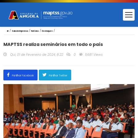
/
/
/
/
Sala de Imprensa
Notícias
Destaques
MAPTSS realiza seminários em todo o país
Qui, 01 de Fevereiro de 2024, 8:22
0
5681 Views
Partilhar Facebook
Partilhar Twitter