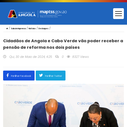
/
/
/
/
Sala de Imprensa
Notícias
Destaques
Cidadãos de Angola e Cabo Verde vão poder receber a
pensão de reforma nos dois países
Qui, 30 de Maio de 2024, 4:25
0
8327 Views
Partilhar Facebook
Partilhar Twitter