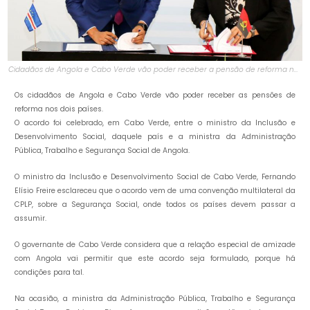
Cidadãos de Angola e Cabo Verde vão poder receber a pensão de reforma nos
dois países
Os cidadãos de Angola e Cabo Verde vão poder receber as pensões de
reforma nos dois países.
O acordo foi celebrado, em Cabo Verde, entre o ministro da Inclusão e
Desenvolvimento Social, daquele país e a ministra da Administração
Pública, Trabalho e Segurança Social de Angola.
O ministro da Inclusão e Desenvolvimento Social de Cabo Verde, Fernando
Elísio Freire esclareceu que o acordo vem de uma convenção multilateral da
CPLP, sobre a Segurança Social, onde todos os países devem passar a
assumir.
O governante de Cabo Verde considera que a relação especial de amizade
com Angola vai permitir que este acordo seja formulado, porque há
condições para tal.
Na ocasião, a ministra da Administração Pública, Trabalho e Segurança