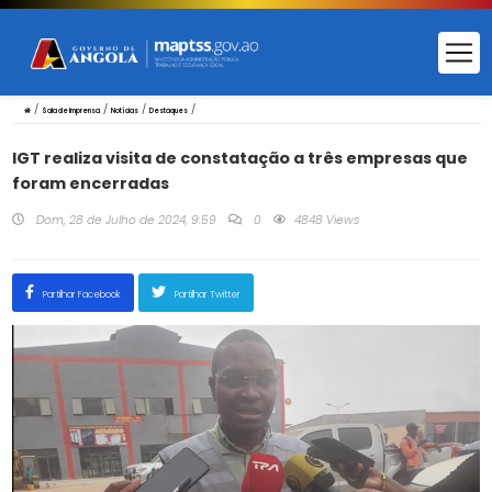
/
/
/
/
Sala de Imprensa
Notícias
Destaques
IGT realiza visita de constatação a três empresas que
foram encerradas
Dom, 28 de Julho de 2024, 9:59
0
4848 Views
Partilhar Facebook
Partilhar Twitter