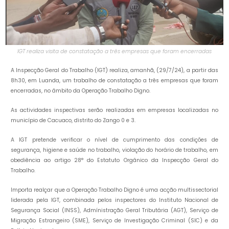
IGT realiza visita de constatação a três empresas que foram encerradas
A Inspecção Geral do Trabalho (IGT) realiza, amanhã, (29/7/24), a partir das
8h30, em Luanda, um trabalho de constatação a três empresas que foram
encerradas, no âmbito da Operação Trabalho Digno.
As actividades inspectivas serão realizadas em empresas localizadas no
município de Cacuaco, distrito do Zango 0 e 3.
A IGT pretende verificar o nível de cumprimento das condições de
segurança, higiene e saúde no trabalho, violação do horário de trabalho, em
obediência ao artigo 28° do Estatuto Orgânico da Inspecção Geral do
Trabalho.
Importa realçar que a Operação Trabalho Digno é uma acção multissectorial
liderada pela IGT, combinada pelos inspectores do Instituto Nacional de
Segurança Social (INSS), Admínistração Geral Tributária (AGT), Serviço de
Migração Estrangeiro (SME), Serviço de Investigação Criminal (SIC) e da