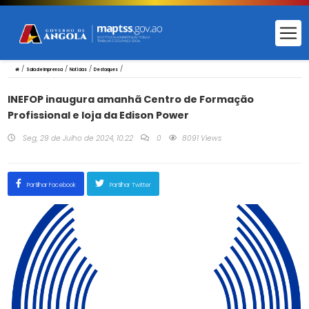
/
/
/
/
Sala de Imprensa
Notícias
Destaques
INEFOP inaugura amanhã Centro de Formação
Profissional e loja da Edison Power
Seg, 29 de Julho de 2024, 10:22
0
8091 Views
Partilhar Facebook
Partilhar Twitter