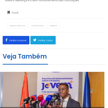
sobre a liderança e o bom funcionamento das instituições.
Font:
Sala de Imprensa
Comunicados
Notícias
Partilhar Facebook
Partilhar Twitter
Veja Também