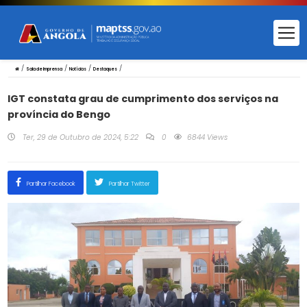
/
/
/
/
Sala de Imprensa
Notícias
Destaques
IGT constata grau de cumprimento dos serviços na
província do Bengo
Ter, 29 de Outubro de 2024, 5:22
0
6844 Views
Partilhar Facebook
Partilhar Twitter