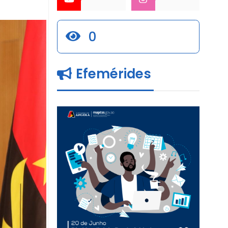
0
Efemérides