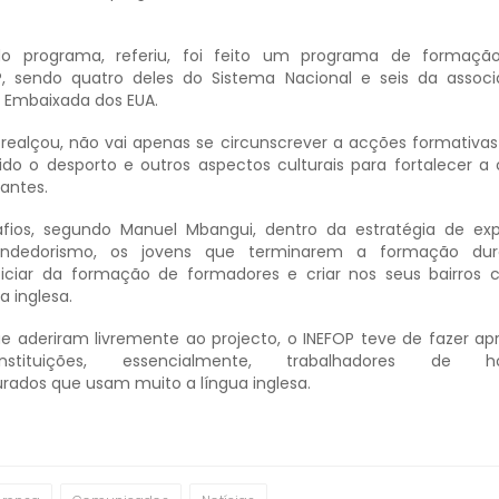
o programa, referiu, foi feito um programa de formaçã
, sendo quatro deles do Sistema Nacional e seis da assoc
 Embaixada dos EUA.
 realçou, não vai apenas se circunscrever a acções formativas
 o desporto e outros aspectos culturais para fortalecer a 
pantes.
fios, segundo Manuel Mbangui, dentro da estratégia de ex
dedorismo, os jovens que terminarem a formação dur
ciar da formação de formadores e criar nos seus bairros 
 inglesa.
e aderiram livremente ao projecto, o INEFOP teve de fazer a
tituições, essencialmente, trabalhadores de 
urados que usam muito a língua inglesa.