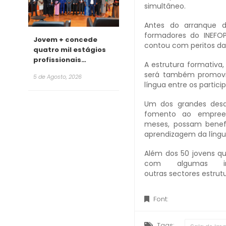
simultâneo.
Antes do arranque d
formadores do INEFOP
Jovem + concede
contou com peritos da
quatro mil estágios
profissionais
A estrutura formativa,
remunerados para
será também promovido
5 de Agosto, 2026
2026
língua entre os partici
Um dos grandes desa
fomento ao empreen
meses, possam benefi
aprendizagem da língua
Além dos 50 jovens qu
com algumas ins
outras sectores estrut
Font:
Tags: