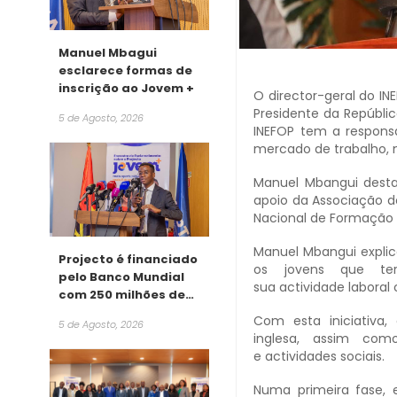
Manuel Mbagui
esclarece formas de
inscrição ao Jovem +
O director-geral do I
Presidente da Repúbli
5 de Agosto, 2026
INEFOP tem a responsa
mercado de trabalho, n
Manuel Mbangui desta
apoio da Associação d
Nacional de Formação P
Manuel Mbangui explic
Projecto é financiado
os jovens que ter
pelo Banco Mundial
sua actividade labora
com 250 milhões de
dólares
Com esta iniciativa,
5 de Agosto, 2026
inglesa, assim com
e actividades sociais.
Numa primeira fase, 