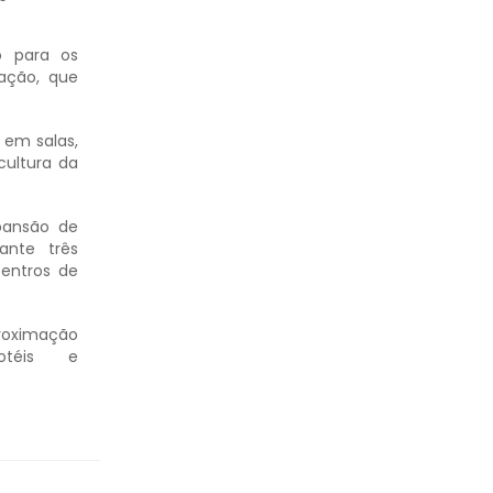
o para os
iação, que
 em salas,
cultura da
pansão de
ante três
centros de
proximação
hotéis e