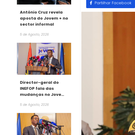
Partilhar Facebook
António Cruz revela
aposta do Jovem + no
sector informal
5 de Agosto, 2026
Director-geral do
INEFOP fala das
mudanças no Jovem
+
5 de Agosto, 2026