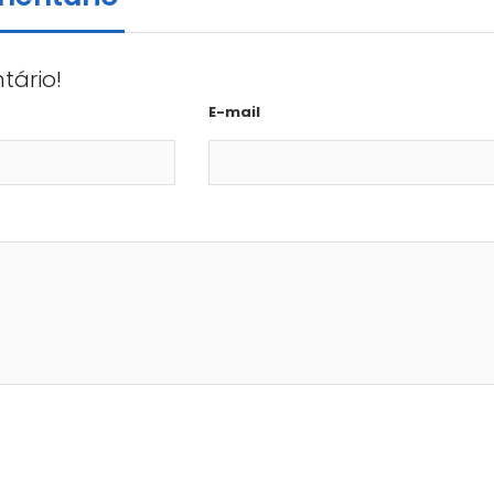
tário!
E-mail