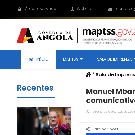
Área reservada
Webmail
contacto
INÍCIO
MAPTSS
SALA DE IMPRENSA
/
Sala de Impren
Recentes
Manuel Mban
comunicativ
Qua, 13 de Novembro de 2024,
Partilhar post