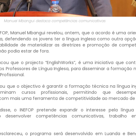
Manuel Mbangui destaca competências comunicativas
NEFOP, Manuel Mbangui revelou, ontem, que o acordo é uma ori
ca, defendendo os jovens ter a língua inglesa como outra opç
bilidade de materializar as diretrizes e promoção de compe
ão podia estar de fora.
cou que o projecto “EnglishWorks”, é uma iniciativa que co
os Professores de Língua Inglesa, para disseminar a formação 
rofissional.
ou que o objectivo é garantir a formação técnica na língua in
minam cursos profissionais, permitindo que desem
l com mais uma ferramenta de competitividade ao mercado de 
 disse, o INEFOP pretende expandir o interesse pela língua
o desenvolver competências comunicativas, trabalho 
esclareceu, o programa será desenvolvido em Luanda e Ben