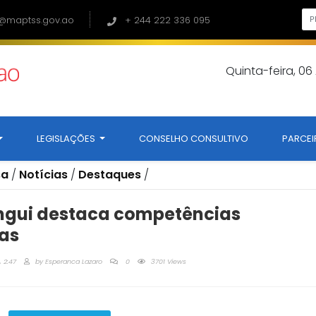
@maptss.gov.ao
+ 244 222 336 095
Quinta-feira, 0
LEGISLAÇÕES
CONSELHO CONSULTIVO
PARCEI
sa
/
Notícias
/
Destaques
/
gui destaca competências
as
 2:47
by
Esperanca Lazaro
0
3701 Views