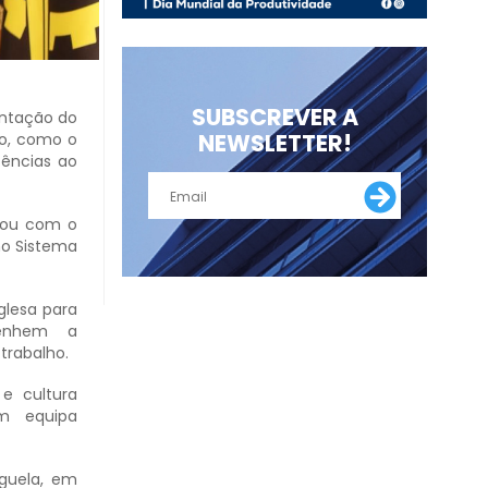
SUBSCREVER A
entação do
NEWSLETTER!
ão, como o
tências ao
ntou com o
no Sistema
glesa para
penhem a
trabalho.
 e cultura
em equipa
guela, em