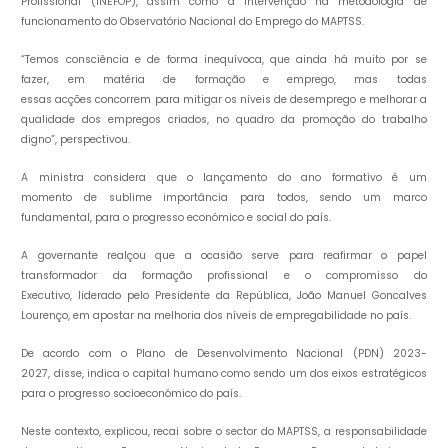
Profissional (INEFOP), assim como a intervenção na metodologia de
funcionamento do Observatório Nacional do Emprego do MAPTSS.
“Temos consciência e de forma inequívoca, que ainda há muito por se
fazer, em matéria de formação e emprego, mas todas
essas acções concorrem para mitigar os níveis de desemprego e melhorar a
qualidade dos empregos criados, no quadro da promoção do trabalho
digno”, perspectivou.
A ministra considera que o lançamento do ano formativo é um
momento de sublime importância para todos, sendo um marco
fundamental, para o progresso económico e social do país.
A governante realçou que a ocasião serve para reafirmar o papel
transformador da formação profissional e o compromisso do
Executivo, liderado pelo Presidente da República, João Manuel Goncalves
Lourenço, em apostar na melhoria dos níveis de empregabilidade no país.
De acordo com o Plano de Desenvolvimento Nacional (PDN) 2023-
2027, disse, indica o capital humano como sendo um dos eixos estratégicos
para o progresso socioeconómico do país.
Neste contexto, explicou, recai sobre o sector do MAPTSS, a responsabilidade