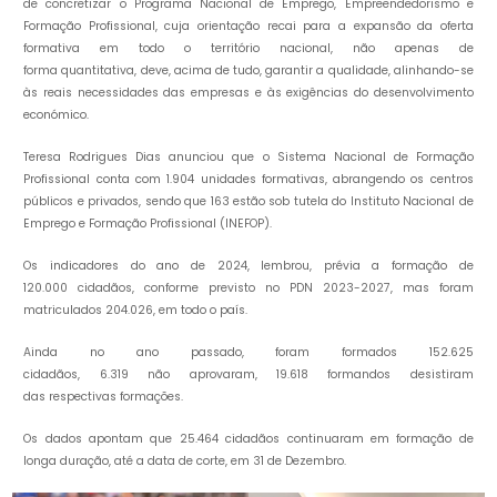
de concretizar o Programa Nacional de Emprego, Empreendedorismo e
Formação Profissional, cuja orientação recai para a expansão da oferta
formativa em todo o território nacional, não apenas de
forma quantitativa, deve, acima de tudo, garantir a qualidade, alinhando-se
às reais necessidades das empresas e às exigências do desenvolvimento
económico.
Teresa Rodrigues Dias anunciou que o Sistema Nacional de Formação
Profissional conta com 1.904 unidades formativas, abrangendo os centros
públicos e privados, sendo que 163 estão sob tutela do Instituto Nacional de
Emprego e Formação Profissional (INEFOP).
Os indicadores do ano de 2024, lembrou, prévia a formação de
120.000 cidadãos, conforme previsto no PDN 2023-2027, mas foram
matriculados 204.026, em todo o país.
Ainda no ano passado, foram formados 152.625
cidadãos, 6.319 não aprovaram, 19.618 formandos desistiram
das respectivas formações.
Os dados apontam que 25.464 cidadãos continuaram em formação de
longa duração, até a data de corte, em 31 de Dezembro.