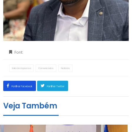
Font:
Sala de Imprensa
Comunicados
Notícias
Partilhar Facebook
Partilhar Twitter
Veja Também