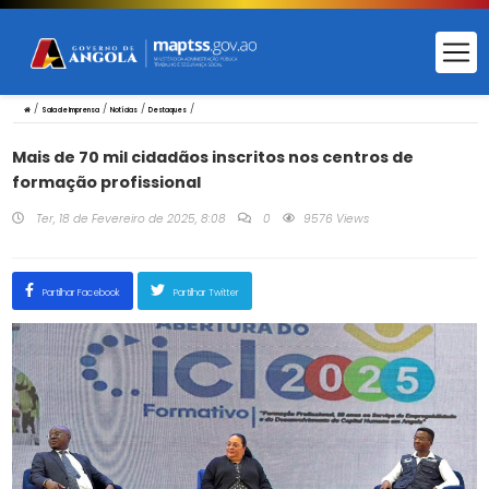
/
/
/
/
Sala de Imprensa
Notícias
Destaques
Mais de 70 mil cidadãos inscritos nos centros de
formação profissional
Ter, 18 de Fevereiro de 2025, 8:08
0
9576 Views
Partilhar Facebook
Partilhar Twitter