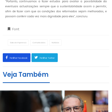
“Portanto, continuamos a fazer estudos para avaliar a possibilidade da
eventuais actualizaçōes sempre que a sustentabilidade assim o permitir,
afim de fazer com que as condições dos reformados sejam melhoradas, e
possam conferir cada vez mais dignidade para eles”, concluiu.
Font:
Sala de Imprensa
Comunicados
Notícias
Partilhar Facebook
Partilhar Twitter
Veja Também