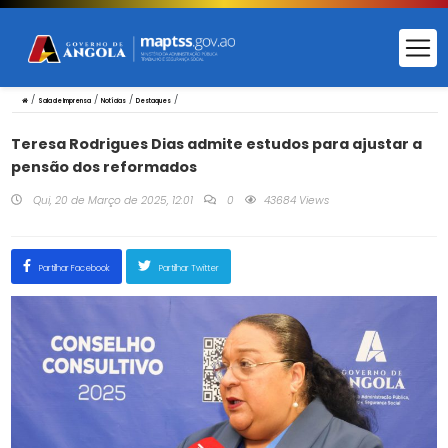
/
/
/
/
Sala de Imprensa
Notícias
Destaques
Teresa Rodrigues Dias admite estudos para ajustar a
pensão dos reformados
Qui, 20 de Março de 2025, 12:01
0
43684 Views
Partilhar Facebook
Partilhar Twitter