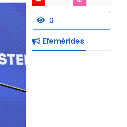
0
Efemérides