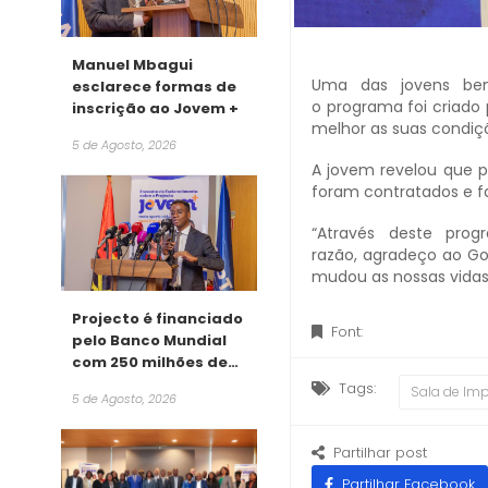
Manuel Mbagui
Uma das jovens benef
esclarece formas de
o programa foi criado
inscrição ao Jovem +
melhor as suas condiçõ
5 de Agosto, 2026
A jovem revelou que p
foram contratados e 
“Através deste pro
razão, agradeço ao G
mudou as nossas vidas
Projecto é financiado
Font:
pelo Banco Mundial
com 250 milhões de
dólares
Tags:
Sala de Im
5 de Agosto, 2026
Partilhar post
Partilhar Facebook