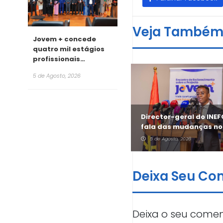
Veja També
Jovem + concede
quatro mil estágios
profissionais
remunerados para
5 de Agosto, 2026
2026
António Cruz revela
Director-geral do INE
aposta do Jovem + no
fala das mudanças no
sector informal
Jovem +
5 de Agosto, 2026
5 de Agosto, 2026
Deixa Seu Co
Deixa o seu comen