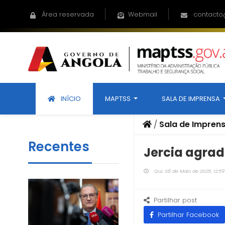
Área reservada
Webmail
contacto
INÍCIO
MAPTSS
SALA DE IMPRENSA
/
Sala de Impren
Recentes
Jercia agrad
Qui, 08 de Maio de 2025, 12:59
Partilhar post
Partilhar Facebook