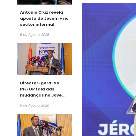
António Cruz revela
aposta do Jovem + no
sector informal
5 de Agosto, 2026
Director-geral do
INEFOP fala das
mudanças no Jovem
+
5 de Agosto, 2026