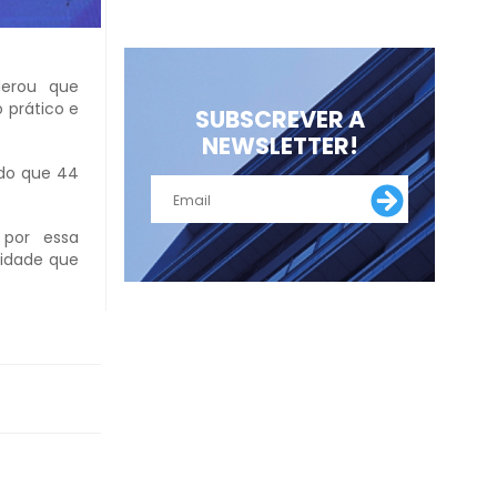
iderou que
 prático e
SUBSCREVER A
NEWSLETTER!
ndo que 44
 por essa
nidade que