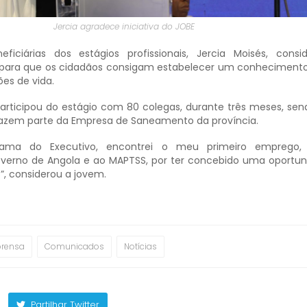
Jercia agradece iniciativa do JOBE
iciárias dos estágios profissionais, Jercia Moisés, cons
 para que os cidadãos consigam estabelecer um conhecimento
es de vida.
articipou do estágio com 80 colegas, durante três meses, se
fazem parte da Empresa de Saneamento da província.
grama do Executivo, encontrei o meu primeiro emprego,
overno de Angola e ao MAPTSS, por ter concebido uma oportu
”, considerou a jovem.
prensa
Comunicados
Notícias
Partilhar Twitter