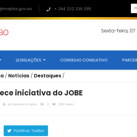
@maptss.gov.ao
+ 244 222 336 095
Sexta-feira, 0
LEGISLAÇÕES
CONSELHO CONSULTIVO
PARCEI
sa
/
Notícias
/
Destaques
/
ece iniciativa do JOBE
by
Esperanca Lazaro
0
3619 Views
Partilhar Twitter