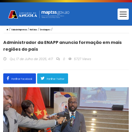
/
/
/
/
Sala de Imprensa
Notícias
Destaques
Administrador da ENAPP anuncia formação em mais
regiões do país
Qui, 17 de Julho de 2025, 4:17
0
5727 Views
Partilhar Facebook
Partilhar Twitter