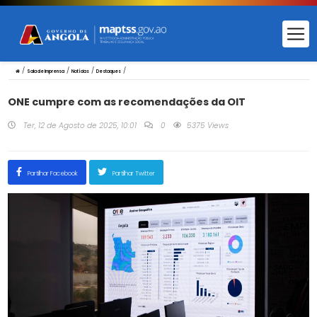
/
/
/
/
Sala de Imprensa
Notícias
Destaques
ONE cumpre com as recomendações da OIT
Ter, 12 de Agosto de 2025, 10:01
0
5375 Views
Partilhar Facebook
Partilhar Twitter