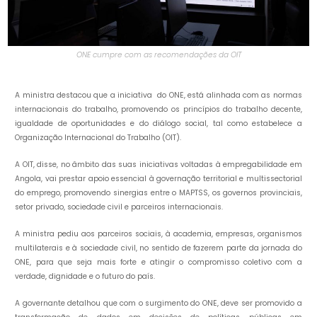
ONE cumpre com as recomendações da OIT
A ministra destacou que a iniciativa do ONE, está alinhada com as normas
internacionais do trabalho, promovendo os princípios do trabalho decente,
igualdade de oportunidades e do diálogo social, tal como estabelece a
Organização Internacional do Trabalho (OIT).
A OIT, disse, no âmbito das suas iniciativas voltadas à empregabilidade em
Angola, vai prestar apoio essencial à governação territorial e multissectorial
do emprego, promovendo sinergias entre o MAPTSS, os governos provinciais,
setor privado, sociedade civil e parceiros internacionais.
A ministra pediu aos parceiros sociais, à academia, empresas, organismos
multilaterais e à sociedade civil, no sentido de fazerem parte da jornada do
ONE, para que seja mais forte e atingir o compromisso coletivo com a
verdade, dignidade e o futuro do país.
A governante detalhou que com o surgimento do ONE, deve ser promovido a