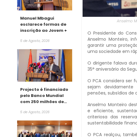
Manuel Mbagui
Anselmo Mo
esclarece formas de
inscrição ao Jovem +
O Presidente do Conse
Anselmo Monteiro, in
5 de Agosto, 2026
garantir uma proteção
uma sociedade em rá
O dirigente falava du
35° aniversário da Seg
O PCA considera ser f
sejam devidamente p
Projecto é financiado
pensões, subsídios de 
pelo Banco Mundial
com 250 milhões de
Anselmo Monteiro dest
dólares
e eficiente, susten
5 de Agosto, 2026
criteriosa das reser
sustentabilidade finan
O PCA realçou, també