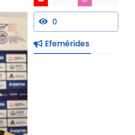
0
Efemérides