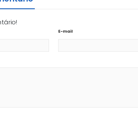
tário!
E-mail