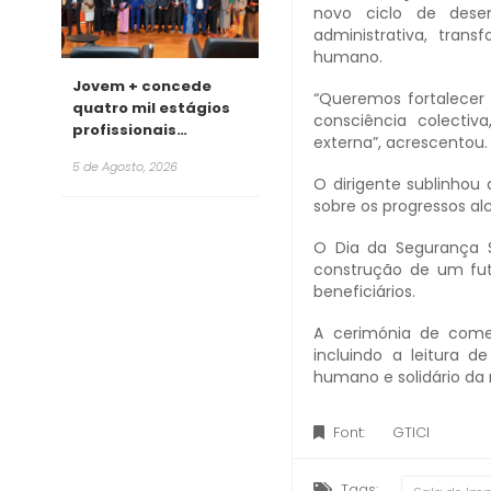
novo ciclo de dese
administrativa, trans
humano.
Jovem + concede
“Queremos fortalecer 
quatro mil estágios
consciência colecti
profissionais
externa”, acrescentou.
remunerados para
5 de Agosto, 2026
2026
O dirigente sublinhou 
sobre os progressos a
O Dia da Segurança S
construção de um futu
beneficiários.
A cerimónia de com
incluindo a leitura 
humano e solidário da
Font:
GTICI
Tags: