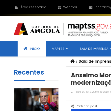
Área reservada
Webmail
contacto
INÍCIO
MAPTSS
SALA DE IMPRENSA
/
Sala de Impren
Recentes
Anselmo Mont
modernizaçã
Qua, 29 de Outubro de 2025, 1
Partilhar post