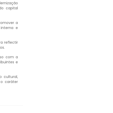
ernização
do capital
promover a
interna e
 reflectir
os.
sso com a
ibuintes e
cultural,
 o caráter