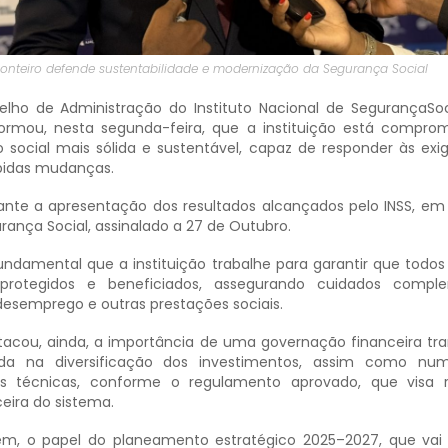
nteiro defende sustentabilidade e modernização da Segurança Social
lho de Administração do Instituto Nacional de SegurançaSoci
formou, nesta segunda-feira, que a instituição está compr
 social mais sólida e sustentável, capaz de responder às exi
pidas mudanças.
rante a apresentação dos resultados alcançados pelo INSS, em
urança Social, assinalado a 27 de Outubro.
undamental que a instituição trabalhe para garantir que todos
rotegidos e beneficiados, assegurando cuidados comple
desemprego e outras prestações sociais.
acou, ainda, a importância de uma governação financeira tr
tada na diversificação dos investimentos, assim como nu
vas técnicas, conforme o regulamento aprovado, que visa 
ceira do sistema.
m, o papel do planeamento estratégico 2025–2027, que vai 