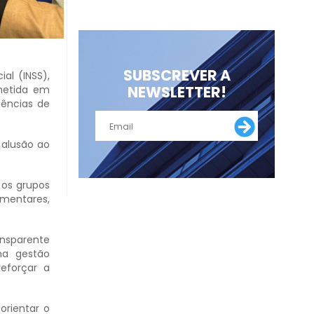
SUBSCREVER A
al (INSS),
NEWSLETTER!
ometida em
gências de
 alusão ao
 os grupos
mentares,
ansparente
ma gestão
reforçar a
orientar o