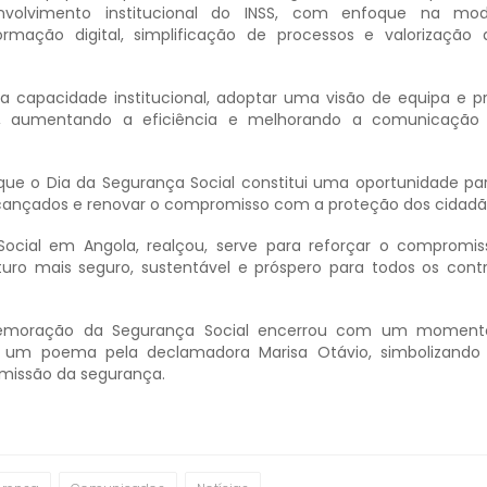
nvolvimento institucional do INSS, com enfoque na mod
formação digital, simplificação de processos e valorização 
a capacidade institucional, adoptar uma visão de equipa e 
va, aumentando a eficiência e melhorando a comunicação 
que o Dia da Segurança Social constitui uma oportunidade para
lcançados e renovar o compromisso com a proteção dos cidadã
ocial em Angola, realçou, serve para reforçar o compromi
ro mais seguro, sustentável e próspero para todos os contr
emoração da Segurança Social encerrou com um momento 
de um poema pela declamadora Marisa Otávio, simbolizando
 missão da segurança.