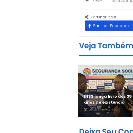
Sala de Im
Partilhar post
Partilhar Facebook
Veja També
INSS lança livro dos 35
Consulta Pública
anos de existência
4 de Fevereiro, 2026
29 de Outubro, 2025
Deixa Seu Co