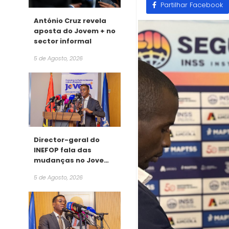
Partilhar Facebook
António Cruz revela
aposta do Jovem + no
sector informal
5 de Agosto, 2026
Director-geral do
INEFOP fala das
mudanças no Jovem
+
5 de Agosto, 2026