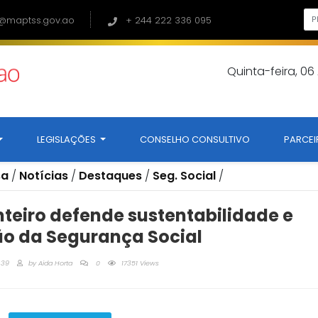
@maptss.gov.ao
+ 244 222 336 095
Quinta-feira, 0
LEGISLAÇÕES
CONSELHO CONSULTIVO
PARCEI
sa
/
Notícias
/
Destaques
/
Seg. Social
/
eiro defende sustentabilidade e
o da Segurança Social
:39
by
Aida Horta
0
17351 Views