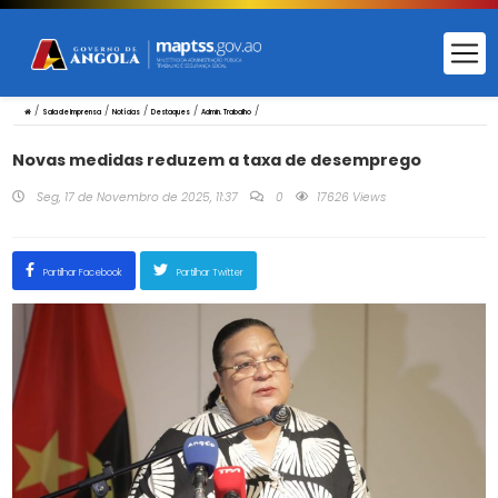
/
/
/
/
/
Sala de Imprensa
Notícias
Destaques
Admin. Trabalho
Novas medidas reduzem a taxa de desemprego
Seg, 17 de Novembro de 2025, 11:37
0
17626 Views
Partilhar Facebook
Partilhar Twitter