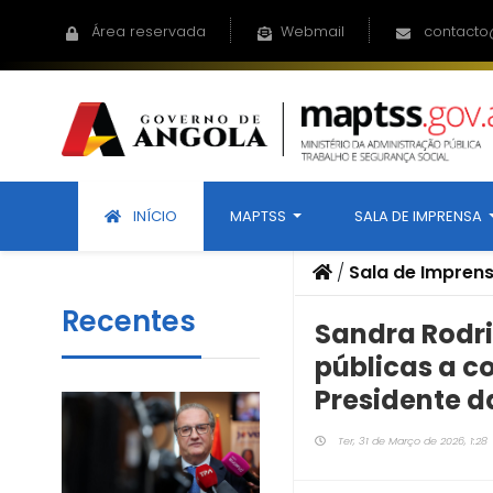
Área reservada
Webmail
contacto
INÍCIO
MAPTSS
SALA DE IMPRENSA
/
Sala de Impren
Recentes
Sandra Rodri
públicas a c
Presidente d
Ter, 31 de Março de 2026, 1:28