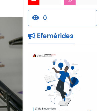
0
Efemérides