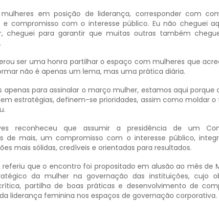
 mulheres em posição de liderança, corresponder com com
os e compromisso com o interesse público. Eu não cheguei a
r, cheguei para garantir que muitas outras também chegue
.
erou ser uma honra partilhar o espaço com mulheres que acr
nsformar não é apenas um lema, mas uma prática diária.
s apenas para assinalar o março mulher, estamos aqui porqu
em estratégias, definem-se prioridades, assim como moldar o 
u.
lves reconheceu que assumir a presidência de um Co
es de mais, um compromisso com o interesse público, integ
ões mais sólidas, credíveis e orientadas para resultados.
s referiu que o encontro foi propositado em alusão ao mês de 
ratégico da mulher na governação das instituições, cujo o
rítica, partilha de boas práticas e desenvolvimento de com
 da liderança feminina nos espaços de governação corporativa.