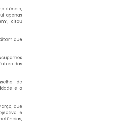
petência,
qui apenas
m”, citou
editam que
e ocupamos
futuro das
nselho de
ridade e a
Março, que
bjectivo é
petências,