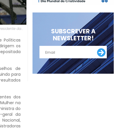
residente da
SUBSCREVER A
NEWSLETTER!
 Políticas
dirigem os
depositada
selhos de
uindo para
resultados
dentes dos
“Mulher na
inistra do
a-geral da
 Nacional,
istradoras