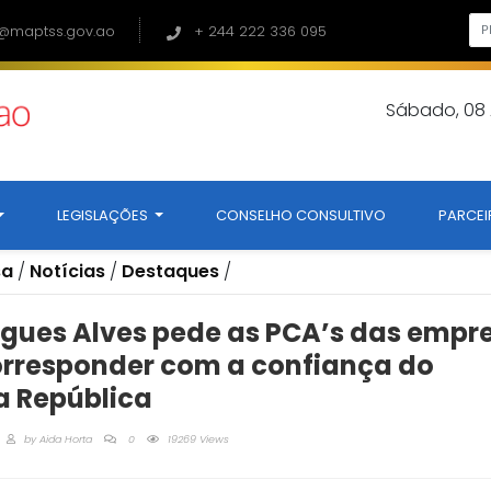
@maptss.gov.ao
+ 244 222 336 095
Sábado, 08
LEGISLAÇÕES
CONSELHO CONSULTIVO
PARCEI
sa
/
Notícias
/
Destaques
/
gues Alves pede as PCA’s das empr
orresponder com a confiança do
a República
by
Aida Horta
0
19269 Views