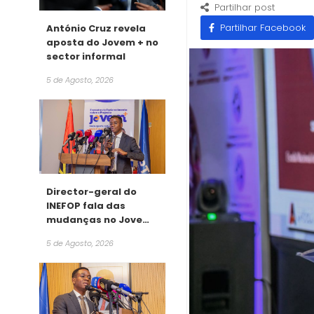
Partilhar post
Partilhar Facebook
António Cruz revela
aposta do Jovem + no
sector informal
5 de Agosto, 2026
Director-geral do
INEFOP fala das
mudanças no Jovem
+
5 de Agosto, 2026