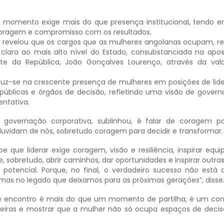
 momento exige mais do que presença institucional, tendo 
coragem e compromisso com os resultados.
s revelou que os cargos que as mulheres angolanas ocupam, r
clara ao mais alto nível do Estado, consubstanciada na apo
nte da República, João Gonçalves Lourenço, através da val
raduz-se na crescente presença de mulheres em posições de li
 públicas e órgãos de decisão, refletindo uma visão de gover
entativa.
 governação corporativa, sublinhou, é falar de coragem par
uvidam de nós, sobretudo coragem para decidir e transformar.
que liderar exige coragem, visão e resiliência, inspirar equi
e, sobretudo, abrir caminhos, dar oportunidades e inspirar outr
potencial. Porque, no final, o verdadeiro sucesso não está
as no legado que deixamos para as próximas gerações”, disse
este encontro é mais do que um momento de partilha, é um c
rreiras e mostrar que a mulher não só ocupa espaços de decis