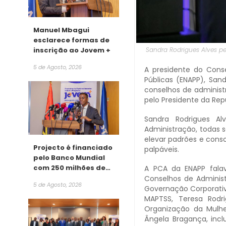
Manuel Mbagui
esclarece formas de
inscrição ao Jovem +
Sandra Rodrigues Alves p
5 de Agosto, 2026
A presidente do Conse
Públicas (ENAPP), San
conselhos de administ
pelo Presidente da Rep
Sandra Rodrigues A
Administração, todas 
elevar padrões e cons
Projecto é financiado
palpáveis.
pelo Banco Mundial
com 250 milhões de
A PCA da ENAPP falav
dólares
Conselhos de Adminis
5 de Agosto, 2026
Governação Corporativa
MAPTSS, Teresa Rodrig
Organização da Mulhe
Ângela Bragança, incl