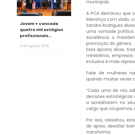
municipais.
A PCA destacou que o
liderança com visão, 
Jovem + concede
Sandra Rodrigues Alve
quatro mil estágios
uma vontade política 
profissionais
excelência o Preside
remunerados para
promoção do género.
5 de Agosto, 2026
2026
Essa aposta, disse, t
ministérios, empresas
inclusiva e mais repres
Falar de mulheres na
quando muitas vezes d
“Cada uma de nós sabe 
decisões estratégicas 
a acreditarem no seu 
cargo que ocupamos, m
Por isso, ressaltou, 
de apoio, desafiar ba
transforma.