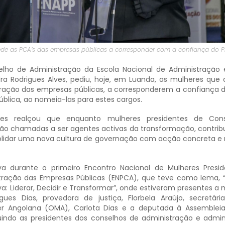
ede as PCA’s das empresas públicas a corresponder com a confiança do P
República
lho de Administração da Escola Nacional de Administração e
dra Rodrigues Alves, pediu, hoje, em Luanda, as mulheres que 
ração das empresas públicas, a corresponderem a confiança 
ública, ao nomeia-las para estes cargos.
lves realçou que enquanto mulheres presidentes de Con
são chamadas a ser agentes activas da transformação, contrib
olidar uma nova cultura de governação com acção concreta e 
a durante o primeiro Encontro Nacional de Mulheres Presi
tração das Empresas Públicas (ENPCA), que teve como lema, 
: Liderar, Decidir e Transformar”, onde estiveram presentes a m
ues Dias, provedora de justiça, Florbela Araújo, secretári
r Angolana (OMA), Carlota Dias e a deputada à Assembleia
uindo as presidentes dos conselhos de administração e admin