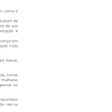
em conta a
esultam de
sta de sua
orização e
derança em
nação mais
a liderar,
pas, tomar
as mulheres
 apenas no
.
ompromisso
ão- ela os