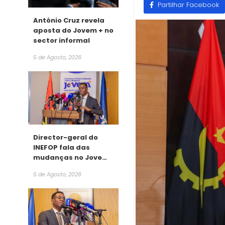
Partilhar Facebook
António Cruz revela
aposta do Jovem + no
sector informal
5 de Agosto, 2026
Director-geral do
INEFOP fala das
mudanças no Jovem
+
5 de Agosto, 2026