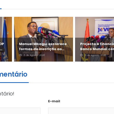
m
FOP
Manuel Mbagui esclarece
Projecto é financ
formas de inscrição ao
Banco Mundial co
Jovem +
milhões de dólare
5 de Agosto, 2026
5 de Agosto, 2026
mentário
tário!
E-mail