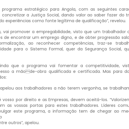
programa estratégico para Angola, com as seguintes carac
concretizar a Justiça Social, dando valor ao saber fazer do t
 experiências como fonte legítima de qualificação”, revelou.
, vai promover a empregabilidade, visto que um trabalhador c
es de encontrar um emprego digno, e de obter progressão salar
ormalização, ao reconhecer competências, traz-se trabal
idade para o Sistema Formal, quer da Segurança Social, q
ainda que o programa vai fomentar a competitividade, vis
so a mãode-obra qualificada e certificada. Mas para dar
dos:
 apelou aos trabalhadores a não terem vergonha, se trabalha
 é vosso por direito e as Empresas, devem aceitá-los. “Valoriz
am as vossas portas para estes trabalhadores. Líderes comu
divulgar este programa, a informação tem de chegar ao me
ao
ntre outros”, apelou.