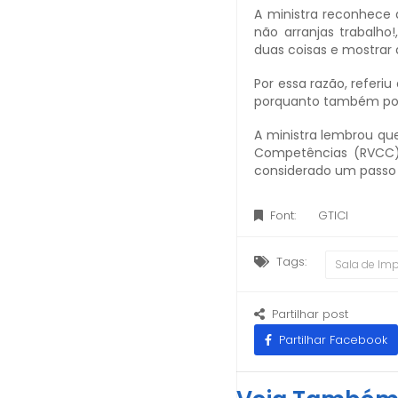
A ministra reconhece 
não arranjas trabalho
duas coisas e mostrar
Por essa razão, referi
porquanto também pode 
A ministra lembrou qu
Competências (RVCC) 
considerado um passo h
Font:
GTICI
Tags:
Sala de Im
Partilhar post
Partilhar Facebook