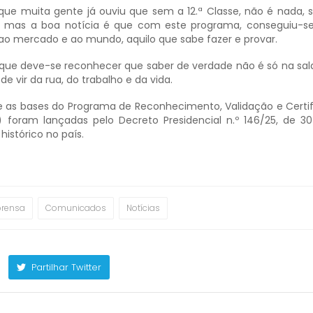
que muita gente já ouviu que sem a 12.ª Classe, não é nada, 
!, mas a boa notícia é que com este programa, conseguiu-se
 ao mercado e ao mundo, aquilo que sabe fazer e provar.
u que deve-se reconhecer que saber de verdade não é só na sala
vir da rua, do trabalho e da vida.
e as bases do Programa de Reconhecimento, Validação e Certi
foram lançadas pelo Decreto Presidencial n.º 146/25, de 30
istórico no país.
prensa
Comunicados
Notícias
Partilhar Twitter