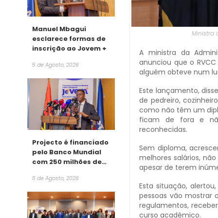
Manuel Mbagui
Ministra
esclarece formas de
inscrição ao Jovem +
A ministra da Admini
anunciou que o RVCC é
5 de Agosto, 2026
alguém obteve num lug
Este lançamento, disse
de pedreiro, cozinhei
como não têm um dip
ficam de fora e n
reconhecidas.
Projecto é financiado
Sem diploma, acrescen
pelo Banco Mundial
melhores salários, não
com 250 milhões de
apesar de terem inúme
dólares
5 de Agosto, 2026
Esta situação, alertou
pessoas vão mostrar 
regulamentos, receber
curso acadêmico.