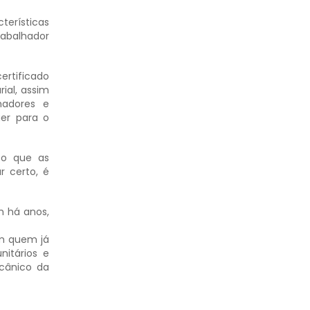
terísticas
rabalhador
ertificado
ial, assim
hadores e
uer para o
to que as
 certo, é
m há anos,
em quem já
nitários e
cânico da