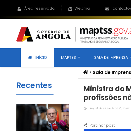
Área reservada
Webmail
contacto
INÍCIO
MAPTSS
SALA DE IMPRENSA
/
Sala de Impren
Recentes
Ministra do 
profissões n
Ter, 19 de Maio de 2026, 10:07
Partilhar post