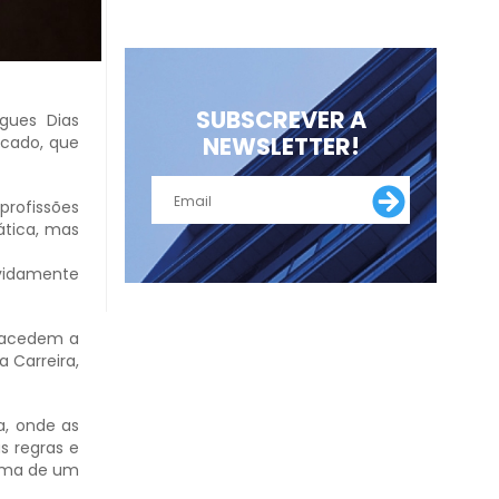
SUBSCREVER A
igues Dias
NEWSLETTER!
icado, que
profissões
ática, mas
idamente
o acedem a
 Carreira,
a, onde as
s regras e
loma de um