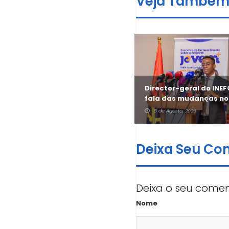
Veja També
António Cruz revela
Director-geral do INE
aposta do Jovem + no
fala das mudanças no
sector informal
Jovem +
5 de Agosto, 2026
5 de Agosto, 2026
Deixa Seu Co
Deixa o seu comen
Nome