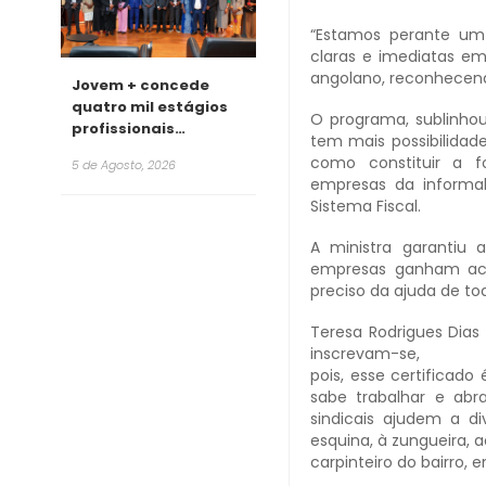
“Estamos perante um 
claras e imediatas em 
angolano, reconhecendo
Jovem + concede
quatro mil estágios
O programa, sublinhou
profissionais
tem mais possibilidad
remunerados para
como constituir a f
5 de Agosto, 2026
2026
empresas da informal
Sistema Fiscal.
A ministra garantiu 
empresas ganham aces
preciso da ajuda de to
Teresa Rodrigues Dias
inscrevam-se,
pois, esse certificado
sabe trabalhar e abr
sindicais ajudem a 
esquina, à zungueira, 
carpinteiro do bairro, e