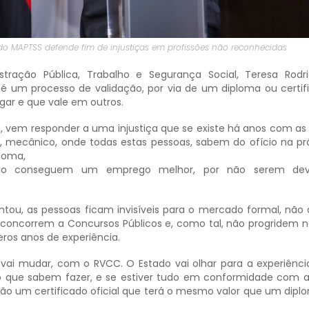
 do MAPTSS defende fim de injustiças em profissões não reconhecidas
stração Pública, Trabalho e Segurança Social, Teresa Rodr
 um processo de validação, por via de um diploma ou certif
ar e que vale em outros.
, vem responder a uma injustiça que se existe há anos com as 
ro, mecânico, onde todas estas pessoas, sabem do ofício na pr
loma,
ão conseguem um emprego melhor, por não serem dev
tou, as pessoas ficam invisíveis para o mercado formal, nã
 concorrem a Concursos Públicos e, como tal, não progridem na
ros anos de experiência.
, vai mudar, com o RVCC. O Estado vai olhar para a experiênci
o que sabem fazer, e se estiver tudo em conformidade com a
ão um certificado oficial que terá o mesmo valor que um dip