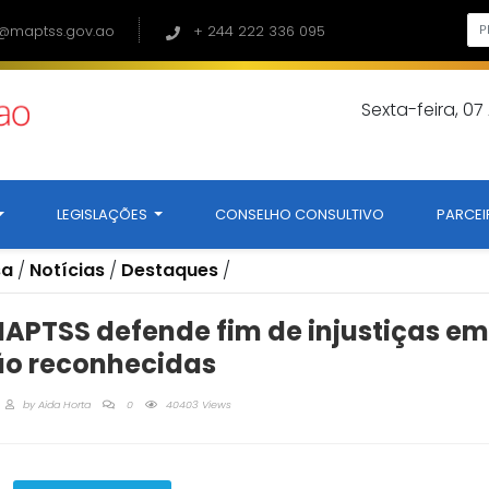
@maptss.gov.ao
+ 244 222 336 095
Sexta-feira, 0
LEGISLAÇÕES
CONSELHO CONSULTIVO
PARCEI
sa
/
Notícias
/
Destaques
/
MAPTSS defende fim de injustiças e
ão reconhecidas
by
Aida Horta
0
40403 Views