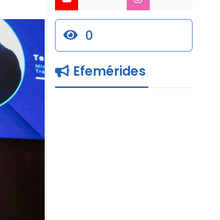
0
Efemérides