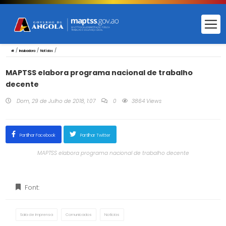
/
/
/
Incubadora
Notícias
MAPTSS elabora programa nacional de trabalho
decente
Dom, 29 de Julho de 2018, 1:07
0
3864 Views
Partilhar Facebook
Partilhar Twitter
MAPTSS elabora programa nacional de trabalho decente
Font:
Sala de Imprensa
Comunicados
Notícias