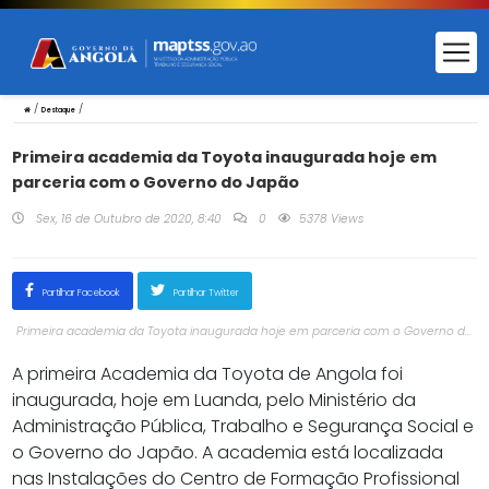
/
/
Destaque
Primeira academia da Toyota inaugurada hoje em
parceria com o Governo do Japão
Sex, 16 de Outubro de 2020, 8:40
0
5378 Views
Partilhar Facebook
Partilhar Twitter
Primeira academia da Toyota inaugurada hoje em parceria com o Governo do
Japão
A primeira Academia da Toyota de Angola foi
inaugurada, hoje em Luanda, pelo Ministério da
Administração Pública, Trabalho e Segurança Social e
o Governo do Japão. A academia está localizada
nas Instalações do Centro de Formação Profissional