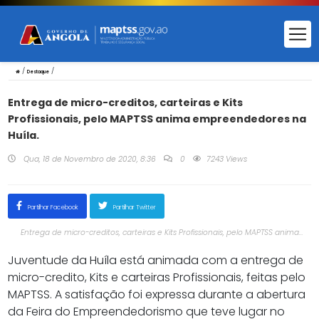
/
/
Destaque
Entrega de micro-creditos, carteiras e Kits
Profissionais, pelo MAPTSS anima empreendedores na
Huíla.
Qua, 18 de Novembro de 2020, 8:36
0
7243 Views
Partilhar Facebook
Partilhar Twitter
Entrega de micro-creditos, carteiras e Kits Profissionais, pelo MAPTSS anima
empreendedores na Huíla.
Juventude da Huíla está animada com a entrega de
micro-credito, Kits e carteiras Profissionais, feitas pelo
MAPTSS. A satisfação foi expressa durante a abertura
da Feira do Empreendedorismo que teve lugar no