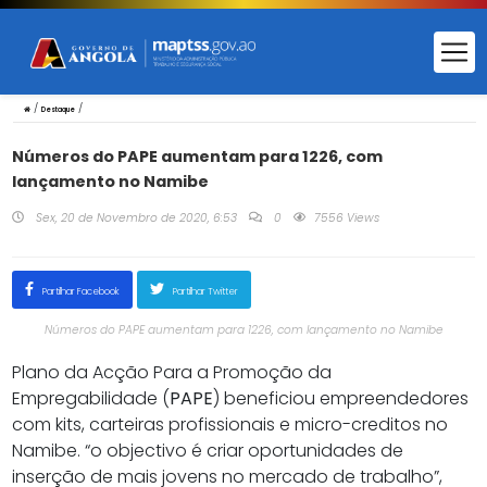
/
/
Destaque
Números do PAPE aumentam para 1226, com
lançamento no Namibe
Sex, 20 de Novembro de 2020, 6:53
0
7556 Views
Partilhar Facebook
Partilhar Twitter
Números do PAPE aumentam para 1226, com lançamento no Namibe
Plano da Acção Para a Promoção da
Empregabilidade (
PAPE
) beneficiou empreendedores
com kits, carteiras profissionais e micro-creditos no
Namibe. “o objectivo é criar oportunidades de
inserção de mais jovens no mercado de trabalho”,