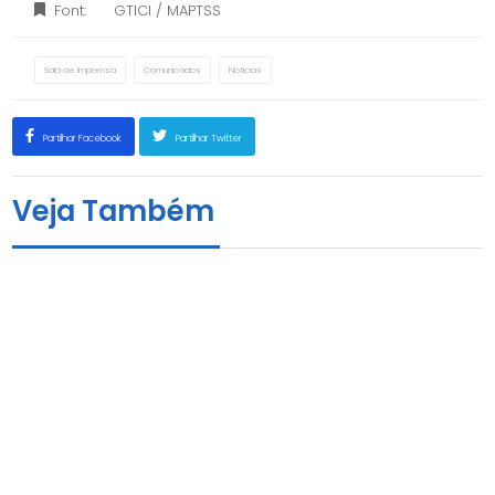
Font:
GTICI / MAPTSS
Sala de Imprensa
Comunicados
Notícias
Partilhar Facebook
Partilhar Twitter
Veja Também
Entrega de micro-creditos, carteiras e Kits
Profissionais, pelo MAPTSS anima empreendedores
na Huíla.
18 de Novembro, 2020