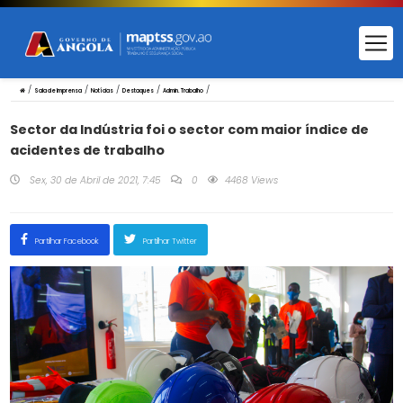
/
/
/
/
/
Sala de Imprensa
Notícias
Destaques
Admin. Trabalho
Sector da Indústria foi o sector com maior índice de
acidentes de trabalho
Sex, 30 de Abril de 2021, 7:45
0
4468 Views
Partilhar Facebook
Partilhar Twitter