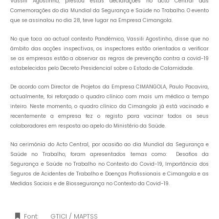
Vassili Agostinho, prestou estas declarações no acto Central das
Comemorações do dia Mundial da Segurança e Saúde no Trabalho. O evento
que se assinalou no dia 28, teve lugar na Empresa Cimangola.
No que toca ao actual contexto Pandémico, Vassili Agostinho, disse que no
âmbito das acções inspectivas, os inspectores estão orientados a verificar
se as empresas estão a observar as regras de prevenção contra a covid-19
estabelecidas pelo Decreto Presidencial sobre o Estado de Calamidade.
De acordo com Director de Projetos da Empresa CIMANGOLA, Paulo Pacavira,
actualmente, foi reforçado o quadro clínico com mais um médico a tempo
inteiro. Neste momento, o quadro clínico da Cimangola já está vacinado e
recentemente a empresa fez o registo para vacinar todos os seus
colaboradores em resposta ao apelo do Ministério da Saúde.
Na cerimónia do Acto Central, por ocasião ao dia Mundial da Segurança e
Saúde no Trabalho, foram apresentados temas como: Desafios da
Segurança e Saúde no Trabalho no Contexto do Covid-19, Importância dos
Seguros de Acidentes de Trabalho e Doenças Profissionais e Cimangola e as
Medidas Sociais e de Biossegurança no Contexto da Covid-19.
Font:
GTICI / MAPTSS