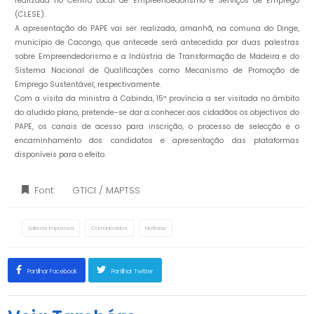
realizada no Centro Local de Empreendedorismo e Serviços de Emprego
(CLESE).
A apresentação do PAPE vai ser realizada, amanhã, na comuna do Dinge,
município de Cacongo, que antecede será antecedida por duas palestras
sobre Empreendedorismo e a Indústria de Transformação de Madeira e do
Sistema Nacional de Qualificações como Mecanismo de Promoção de
Emprego Sustentável, respectivamente.
Com a visita da ministra à Cabinda, 15ª província a ser visitada no âmbito
do aludido plano, pretende-se dar a conhecer aos cidadãos os objectivos do
PAPE, os canais de acesso para inscrição, o processo de selecção e o
encaminhamento dos candidatos e apresentação das plataformas
disponíveis para o efeito.
Font:
GTICI / MAPTSS
Sala de Imprensa
Comunicados
Notícias
Partilhar Facebook
Partilhar Twitter