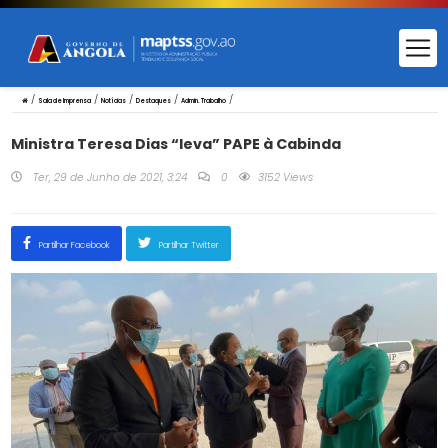
/
/
/
/
/
Sala de Imprensa
Notícias
Destaques
Admin. Trabalho
Ministra Teresa Dias “leva” PAPE à Cabinda
Ter, 29 de Junho de 2021, 3:24
0
3152 Views
Partilhar Facebook
Partilhar Twitter