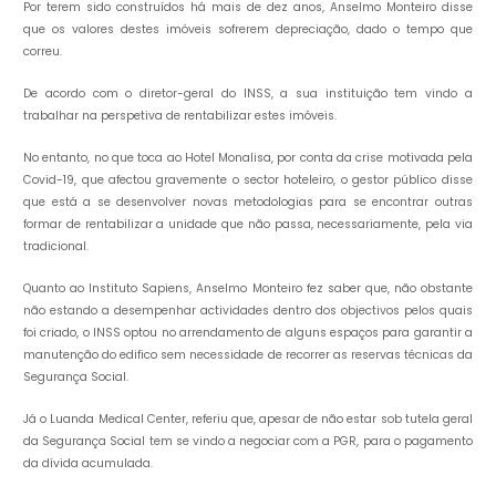
Por terem sido construídos há mais de dez anos, Anselmo Monteiro disse
que os valores destes imóveis sofrerem depreciação, dado o tempo que
correu.
De acordo com o diretor-geral do INSS, a sua instituição tem vindo a
trabalhar na perspetiva de rentabilizar estes imóveis.
No entanto, no que toca ao Hotel Monalisa, por conta da crise motivada pela
Covid-19, que afectou gravemente o sector hoteleiro, o gestor público disse
que está a se desenvolver novas metodologias para se encontrar outras
formar de rentabilizar a unidade que não passa, necessariamente, pela via
tradicional.
Quanto ao Instituto Sapiens, Anselmo Monteiro fez saber que, não obstante
não estando a desempenhar actividades dentro dos objectivos pelos quais
foi criado, o INSS optou no arrendamento de alguns espaços para garantir a
manutenção do edifico sem necessidade de recorrer as reservas técnicas da
Segurança Social.
Já o Luanda Medical Center, referiu que, apesar de não estar sob tutela geral
da Segurança Social tem se vindo a negociar com a PGR, para o pagamento
da dívida acumulada.