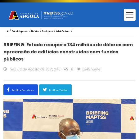
/
/
/
/
/
Sala de Imprensa
Notícias
Destaques
Admin. Trabalho
BRIEFING: Estado recupera 134 milhões de dólares com
apreensão de edifícios construídos com fundos
públicos
Sex, 06 de Agosto de 2021, 2:45
0
3249 Views
Partilhar Facebook
Partilhar Twitter