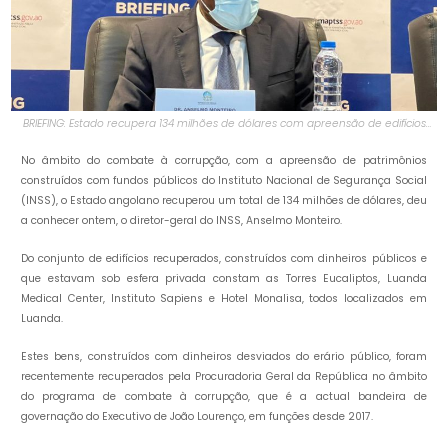
BRIEFING: Estado recupera 134 milhões de dólares com apreensão de edifícios
construídos com fundos públicos
No âmbito do combate à corrupção, com a apreensão de patrimônios
construídos com fundos públicos do Instituto Nacional de Segurança Social
(INSS), o Estado angolano recuperou um total de 134 milhões de dólares, deu
a conhecer ontem, o diretor-geral do INSS, Anselmo Monteiro.
Do conjunto de edifícios recuperados, construídos com dinheiros públicos e
que estavam sob esfera privada constam as Torres Eucaliptos, Luanda
Medical Center, Instituto Sapiens e Hotel Monalisa, todos localizados em
Luanda.
Estes bens, construídos com dinheiros desviados do erário público, foram
recentemente recuperados pela Procuradoria Geral da República no âmbito
do programa de combate à corrupção, que é a actual bandeira de
governação do Executivo de João Lourenço, em funções desde 2017.