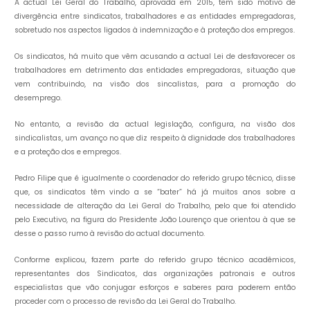
A actual Lei Geral do Trabalho, aprovada em 2015, tem sido motivo de
divergência entre sindicatos, trabalhadores e as entidades empregadoras,
sobretudo nos aspectos ligados à indemnização e à proteção dos empregos.
Os sindicatos, há muito que vêm acusando a actual Lei de desfavorecer os
trabalhadores em detrimento das entidades empregadoras, situação que
vem contribuindo, na visão dos sincalistas, para a promoção do
desemprego.
No entanto, a revisão da actual legislação, configura, na visão dos
sindicalistas, um avanço no que diz respeito à dignidade dos trabalhadores
e a proteção dos e empregos.
Pedro Filipe que é igualmente o coordenador do referido grupo técnico, disse
que, os sindicatos têm vindo a se “bater” há já muitos anos sobre a
necessidade de alteração da Lei Geral do Trabalho, pelo que foi atendido
pelo Executivo, na figura do Presidente João Lourenço que orientou à que se
desse o passo rumo à revisão do actual documento.
Conforme explicou, fazem parte do referido grupo técnico acadêmicos,
representantes dos Sindicatos, das organizações patronais e outros
especialistas que vão conjugar esforços e saberes para poderem então
proceder com o processo de revisão da Lei Geral do Trabalho.