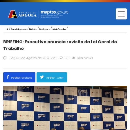
/
/
/
/
/
Sala de Imprensa
Notícias
Destaques
Admin. Trabalho
BRIEFING: Executivo anuncia revisão da Lei Geral do
Trabalho
Sex, 06 de Agosto de 2021, 2:26
0
3124 Views
Partilhar Facebook
Partilhar Twitter