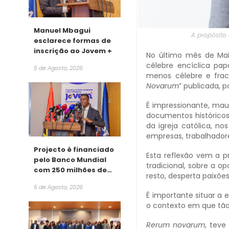
Manuel Mbagui
A propósito
esclarece formas de
inscrição ao Jovem +
No último mês de Ma
célebre encíclica pa
5 de Agosto, 2026
menos célebre e fract
Novarum
” publicada, p
É impressionante, mau
documentos históricos
da igreja católica, no
empresas, trabalhador
Projecto é financiado
Esta reflexão vem a p
pelo Banco Mundial
tradicional, sobre a o
com 250 milhões de
resto, desperta paixõe
dólares
5 de Agosto, 2026
É importante situar a 
o contexto em que tão
Rerum novarum
, teve