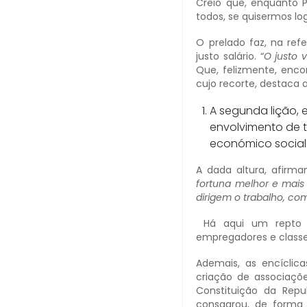
Creio que, enquanto P
todos, se quisermos lo
O prelado faz, na ref
justo salário. “
O justo 
Que, felizmente, encon
cujo recorte, destaca
A segunda lição, 
envolvimento de 
económico social
A dada altura, afirma
fortuna melhor e mais
dirigem o trabalho, c
Há aqui um repto cl
empregadores e classe
Ademais, as encícli
criação de associaçõ
Constituição da Repu
consagrou, de forma 