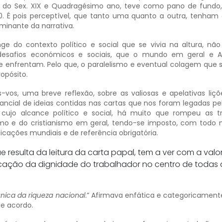
is do Sex. XIX e Quadragésimo ano, teve como pano de fundo
. É pois perceptível, que tanto uma quanto a outra, tenham
minante da narrativa.
ge do contexto político e social que se vivia na altura, n
 desafios económicos e sociais, que o mundo em geral e 
e enfrentam. Pelo que, o paralelismo e eventual colagem que s
opósito.
vos, uma breve reflexão, sobre as valiosas e apelativas liçõ
cial de ideias contidas nas cartas que nos foram legadas pelo
 cujo alcance político e social, há muito que rompeu as tr
ismo e do cristianismo em geral, tendo-se imposto, com todo 
icações mundiais e de referência obrigatória.
ue resulta da leitura da carta papal, tem a ver com a val
ocação da dignidade do trabalhador no centro de todas 
única da riqueza nacional
.” Afirmava enfática e categoricamente,
de acordo.