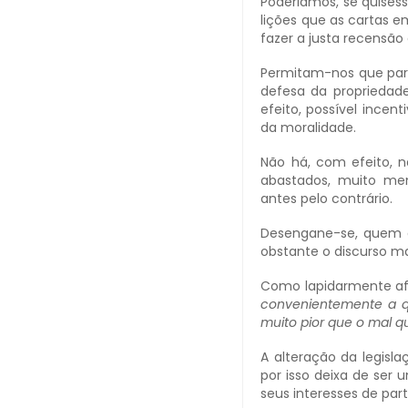
Poderiámos, se quiséss
lições que as cartas 
fazer a justa recensão
Permitam-nos que parti
defesa da propriedade
efeito, possível incen
da moralidade.
Não há, com efeito, na
abastados, muito me
antes pelo contrário.
Desengane-se, quem a
obstante o discurso ma
Como lapidarmente afi
convenientemente a q
muito pior que o mal 
A alteração da legisl
por isso deixa de ser
seus interesses de part