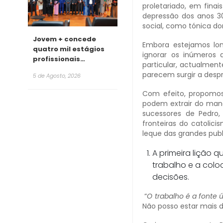
proletariado, em fina
depressão dos anos 30
social, como tónica do
Jovem + concede
Embora estejamos lon
quatro mil estágios
ignorar os inúmeros
profissionais
particular, actualment
remunerados para
parecem surgir a despr
5 de Agosto, 2026
2026
Com efeito, propomos-
podem extrair do manan
sucessores de Pedro,
fronteiras do catolic
leque das grandes publ
A primeira lição q
trabalho e a col
decisões.
“
O trabalho é a fonte 
Não posso estar mais 