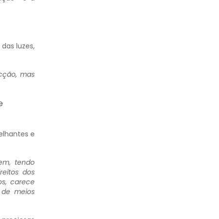
das luzes,
acção, mas
e
elhantes e
em, tendo
reitos dos
os, carece
a de meios