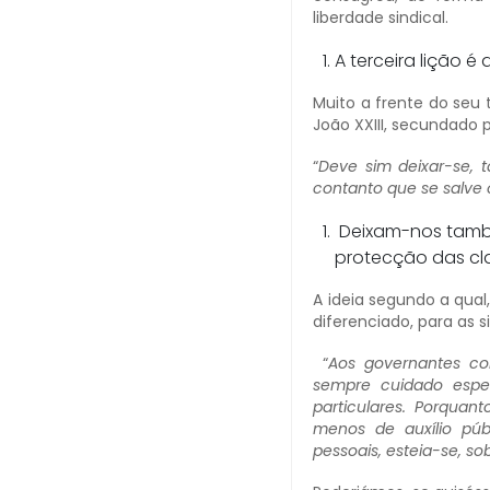
liberdade sindical.
A terceira lição é
Muito a frente do seu
João XXIII, secundado p
“
Deve sim deixar-se, t
contanto que se salve
Deixam-nos també
protecção das cl
A ideia segundo a qual
diferenciado, para as s
“
Aos governantes c
sempre cuidado espec
particulares. Porquan
menos de auxílio púb
pessoais, esteia-se, s