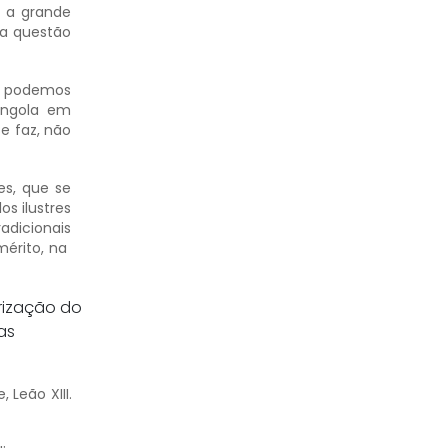
, a grande
 a questão
ão podemos
Angola em
e faz, não
es, que se
s ilustres
adicionais
mérito, na
orização do
as
 Leão XIII.