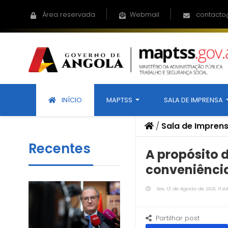
Área reservada
Webmail
contacto
INÍCIO
MAPTSS
SALA DE IMPRENSA
/
Sala de Impren
Recentes
A propósito 
conveniência
Sex, 13 de Agosto de 2021, 11:44
Partilhar post