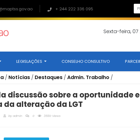
@maptss.gov.ao
+ 244 222 336 095
Sexta-feira, 0
LEGISLAÇÕES
CONSELHO CONSULTIVO
PARCEI
sa
/
Notícias
/
Destaques
/
Admin. Trabalho
/
da discussão sobre a oportunidade e
 da alteração da LGT
by
admin
0
3680 Views