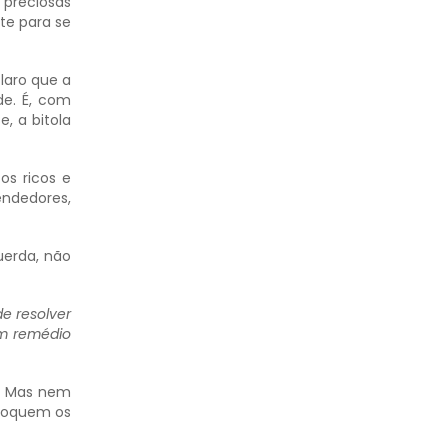
e preciosas
te para se
laro que a
de. É, com
, a bitola
os ricos e
ndedores,
uerda, não
e resolver
um remédio
e. Mas nem
oloquem os