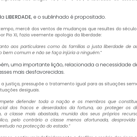
 da
LIBERDADE
, e o sublinhado é propositado.
 tempo, mercê dos ventos de mudanças que resultes do século 
or Pio XI, fazia veemente apologia da liberdade:
anto aos particulares como às famílias a justa liberdade de 
 o bem comum e não se faça injúria a ninguém
.”
m, uma importante lição, relacionada a necessidade d
asses mais desfavorecidas.
, a justiça, pressupõe o tratamento igual para as situações sem
ituações desiguais.
ompete defender toda a nação e os membros que constitu
ial dos fracos e deserdados da fortuna, ao proteger os di
to, a classe mais abastada, munida dos seus próprios recurs
lico, pelo contrário a classe menos afortunada, desprovid
obretudo na protecção do estado
.”