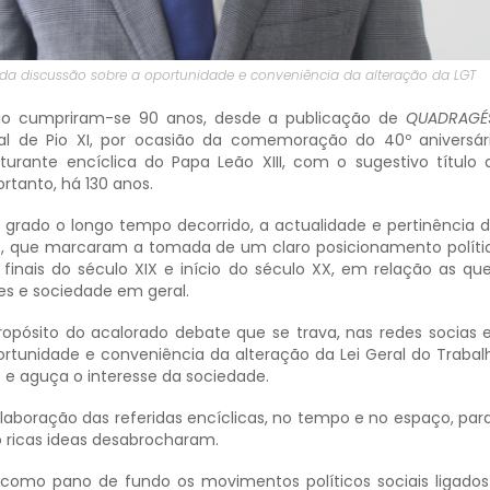
 da discussão sobre a oportunidade e conveniência da alteração da LGT
io cumpriram-se 90 anos, desde a publicação de
QUADRAGÉ
pal de Pio XI, por ocasião da comemoração do 40º aniversá
urante encíclica do Papa Leão XIII, com o sugestivo título 
ortanto, há 130 anos.
 grado o longo tempo decorrido, a actualidade e pertinência d
, que marcaram a tomada de um claro posicionamento polític
s finais do século XIX e início do século XX, em relação as qu
es e sociedade em geral.
ropósito do acalorado debate que se trava, nas redes socias 
portunidade e conveniência da alteração da Lei Geral do Trabal
s e aguça o interesse da sociedade.
elaboração das referidas encíclicas, no tempo e no espaço, par
 ricas ideas desabrocharam.
 como pano de fundo os movimentos políticos sociais ligados