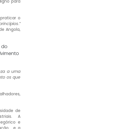
digno para
praticar o
rincípios
.”
de Angola,
e do
lvimento
eza a uma
nto os que
lhadores,
sidade de
striais. A
tegórico e
ciação e a