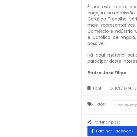
É por este facto, que
engajou, na comissão 
Geral do Trabalho, vá
mais representativas
Comércio e Indústria,
e Católica de Angola
possível.
Há aqui material suf
participar deste inter
Pedro José Filipe
Font:
GTICI / MAPT
Tags:
Sala de Im
Partilhar post
Partilhar Facebook