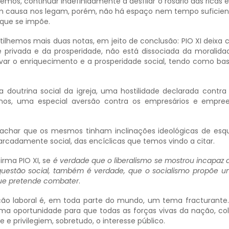
emos, continuar indefinidamente a desfilar o rosário das ricas 
em causa nos legam, porém, não há espaço nem tempo suficien
 que se impõe.
lhemos mais duas notas, em jeito de conclusão: PIO XI deixa c
 privada e da prosperidade, não está dissociada da moralida
tivar o enriquecimento e a prosperidade social, tendo como base
 doutrina social da igreja, uma hostilidade declarada contra 
nos, uma especial aversão contra os empresários e empree
char que os mesmos tinham inclinações ideológicas de esq
rcadamente social, das encíclicas que temos vindo a citar.
rma PIO XI, se
é verdade que o liberalismo se mostrou incapaz d
uestão social, também é verdade, que o socialismo propõe 
que pretende combater
.
ação laboral é, em toda parte do mundo, um tema fracturant
 uma oportunidade para que todas as forças vivas da nação, c
e e privilegiem, sobretudo, o interesse público.