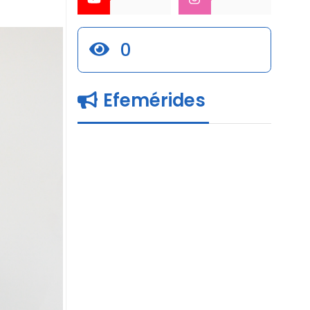
0
Efemérides