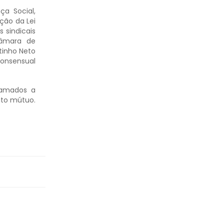
ça Social,
ção da Lei
 sindicais
Câmara de
tinho Neto
consensual
chamados a
eito mútuo.