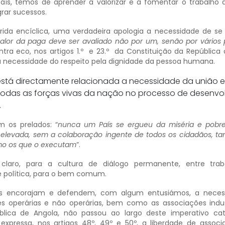
aís, temos de aprender a valorizar e a fomentar o trabalho 
grar sucessos.
erida encíclica, uma verdadeira apologia a necessidade de se 
valor da paga deve ser avaliado não por um, senão por vários p
tra eco, nos artigos 1.º e 23.º da Constituição da República 
 a necessidade do respeito pela dignidade da pessoa humana.
está directamente relacionada a necessidade da união 
todas as forças vivas da nação no processo de desenvo
.
m os prelados: “
nunca um País se ergueu da miséria e pobr
 elevada, sem a colaboração ingente de todos os cidadãos, ta
omo os que o executam
”.
aro, para a cultura de diálogo permanente, entre traba
 política, para o bem comum.
cas encorajam e defendem, com algum entusiámos, a neces
es operárias e não operárias, bem como as associações indu
blica de Angola, não passou ao largo deste imperativo ca
expressa, nos artigos 48º, 49º e 50º, a liberdade de asso