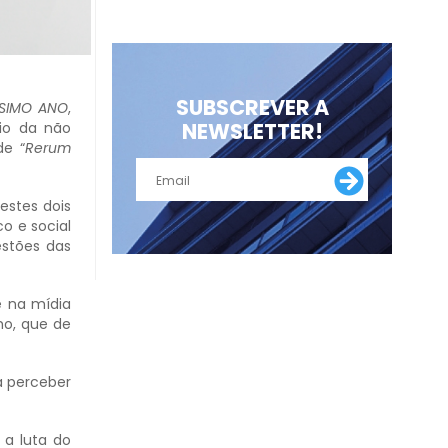
SUBSCREVER A
SIMO ANO
,
NEWSLETTER!
rio da não
de “
Rerum
estes dois
o e social
estões das
e na mídia
ho, que de
a perceber
 a luta do