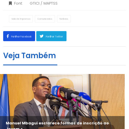
Font:
GTICI / MAPTSS
Sala de Imprensa
Comunicados
Notícias
Partilhar Facebook
Partilhar Twitter
Veja Também
Manuel Mbagui esclarece formas de inscrição ao
Jovem +