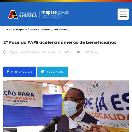
/
/
/
/
/
Sala de Imprensa
Notícias
Destaques
Admin. Trabalho
2ª Fase do PAPE acelera números de beneficiários
Qui, 02 de Setembro de 2021, 3:35
0
3712 Views
Partilhar Facebook
Partilhar Twitter