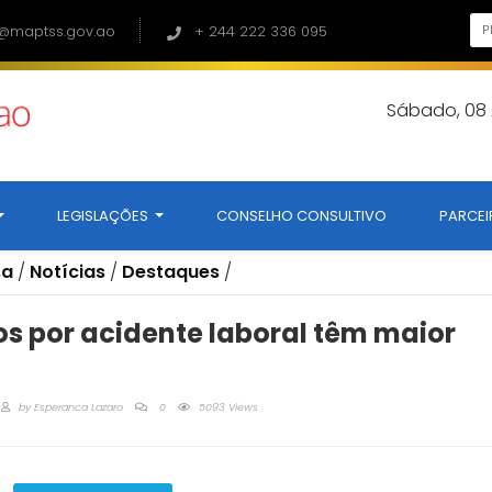
@maptss.gov.ao
+ 244 222 336 095
Sábado, 08
LEGISLAÇÕES
CONSELHO CONSULTIVO
PARCEI
sa
/
Notícias
/
Destaques
/
s por acidente laboral têm maior
by
Esperanca Lazaro
0
5093 Views