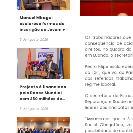
Manuel Mbagui
esclarece formas de
inscrição ao Jovem +
Os trabalhadores que 
5 de Agosto, 2026
consequência de acide
direitos, no quadro d
em Luanda, o secretári
Pedro Filipe esclarece
da LGT, que vai ao Pa
aos referidos trabal
regime laboral.
Projecto é financiado
pelo Banco Mundial
O secretário de Estad
com 250 milhões de
Segurança e Saúde no T
dólares
líderes dos sindicatos
5 de Agosto, 2026
“Assumimos que o Sis
Social Obrigatória, 
possibilidade de contri