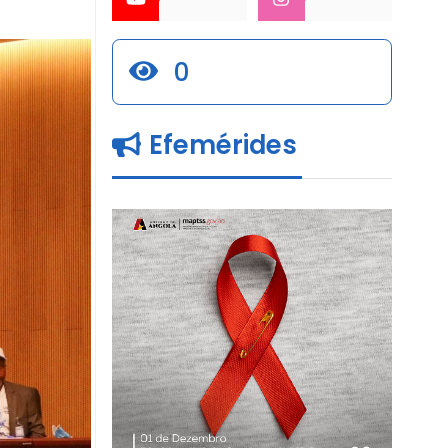
0
Efemérides