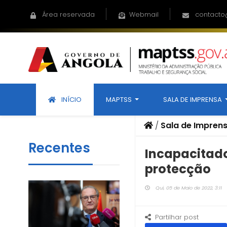
Área reservada
Webmail
contacto
INÍCIO
MAPTSS
SALA DE IMPRENSA
/
Sala de Impren
Recentes
Incapacitado
protecção
Qui, 05 de Maio de 2022, 3:11
Partilhar post