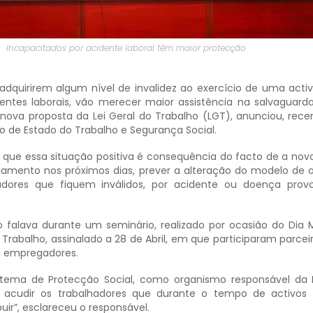
Incapacitados por acidente laboral têm maior protecção
adquirirem algum nível de invalidez ao exercício de uma acti
ntes laborais, vão merecer maior assistência na salvaguard
a nova proposta da Lei Geral do Trabalho (LGT), anunciou, rec
o de Estado do Trabalho e Segurança Social.
u que essa situação positiva é consequência do facto de a nov
rlamento nos próximos dias, prever a alteração do modelo de a
hadores que fiquem inválidos, por acidente ou doença pro
o falava durante um seminário, realizado por ocasião do Dia 
rabalho, assinalado a 28 de Abril, em que participaram parceiro
 e empregadores.
tema de Protecção Social, como organismo responsável da 
vai acudir os trabalhadores que durante o tempo de activos
buir”, esclareceu o responsável.