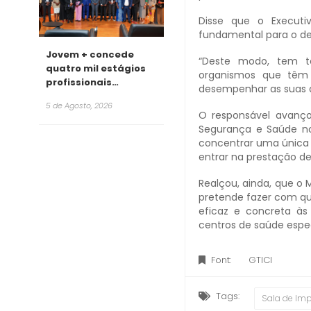
Disse que o Execut
fundamental para o d
Jovem + concede
“Deste modo, tem t
quatro mil estágios
organismos que têm 
profissionais
desempenhar as suas ac
remunerados para
5 de Agosto, 2026
2026
O responsável avanço
Segurança e Saúde no
concentrar uma única i
entrar na prestação de 
Realçou, ainda, que o 
pretende fazer com que
eficaz e concreta às
centros de saúde espec
Font:
GTICI
Tags:
Sala de Im