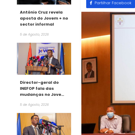
Partilhar Facebook
António Cruz revela
aposta do Jovem + no
sector informal
5 de Agosto, 2026
Director-geral do
INEFOP fala das
mudanças no Jovem
+
5 de Agosto, 2026