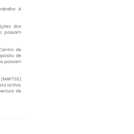
rabalho é
ições dos
ho possam
 Centro de
opósito de
res possam
l (MAPTSS)
ta activa,
bertura de