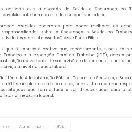
ivo entende que a questão da Saúde e Segurança no T
esenvolvimento harmonioso de qualquer sociedade.
omado medidas concretas para poder melhorar as cond
responsabilidades sobre a Segurança e Saúde no Trabal
tividades sem sobressaltos”, disse Pedro Filipe.
u que foi por este motivo que, recentemente, fundiu-se o
 Trabalho e a Inspecção Geral do Trabalho (IGT), com o pr
nstituição na vertente de supervisão e deixar que os particula
serviço a nível da saúde laboral.
Ministério da Administração Pública, Trabalho e Segurança Socia
 a IGT se implante em todo o país, com vista a dar uma respos
 solicitações que têm estado a ser direccionadas para a a
íficos à medicina laboral.
prensa
Comunicados
Notícias