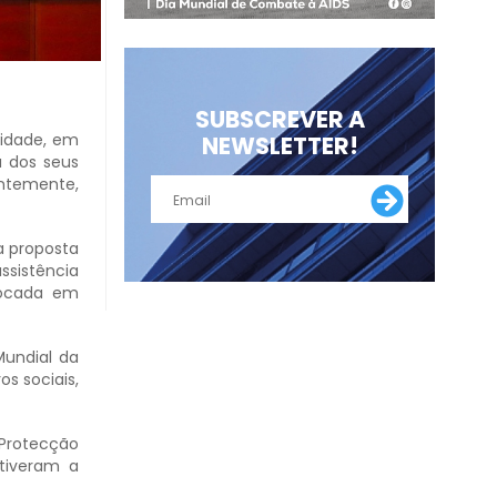
SUBSCREVER A
vidade, em
NEWSLETTER!
a dos seus
entemente,
a proposta
ssistência
vocada em
Mundial da
s sociais,
Protecção
 tiveram a