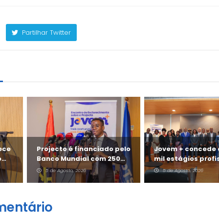
Partilhar Twitter
m
ece
Projecto é financiado pelo
Jovem + concede 
o
Banco Mundial com 250
mil estágios profi
milhões de dólares
remunerados par
5 de Agosto, 2026
5 de Agosto, 2026
mentário