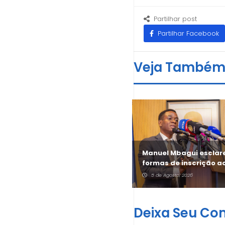
Partilhar post
Partilhar Facebook
Veja També
Director-geral do INEFOP
Manuel Mbagui esclar
fala das mudanças no
formas de inscrição a
Jovem +
Jovem +
5 de Agosto, 2026
5 de Agosto, 2026
Deixa Seu Co