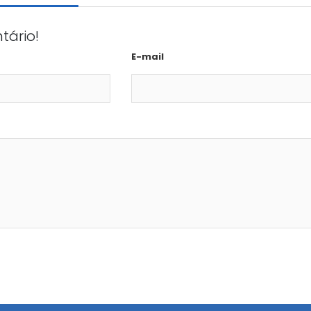
tário!
E-mail