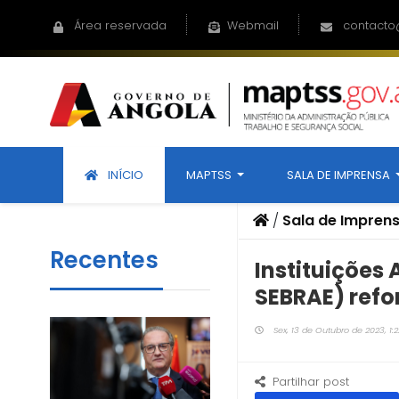
Área reservada
Webmail
contacto
INÍCIO
MAPTSS
SALA DE IMPRENSA
/
Sala de Impren
Recentes
Instituições 
SEBRAE) ref
Sex, 13 de Outubro de 2023, 1:2
Partilhar post