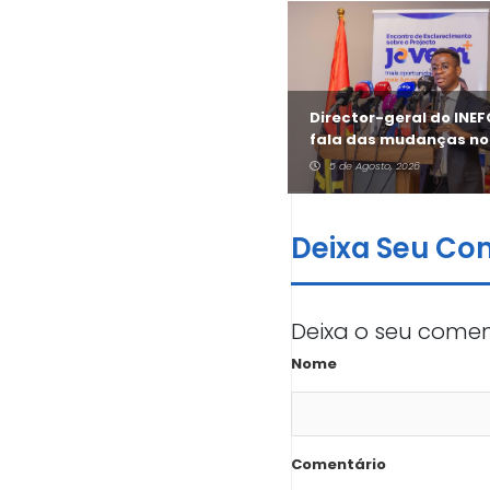
António Cruz revela
Director-geral do INE
aposta do Jovem + no
fala das mudanças no
sector informal
Jovem +
5 de Agosto, 2026
5 de Agosto, 2026
Deixa Seu Co
Deixa o seu comen
Nome
Comentário