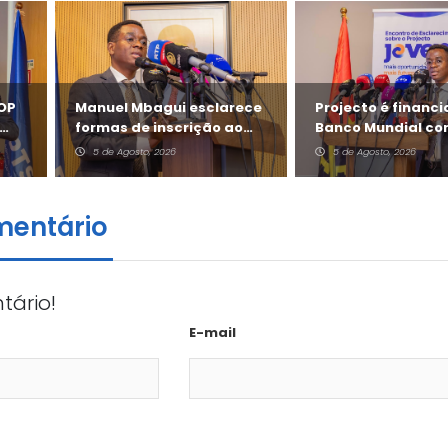
FOP
Manuel Mbagui esclarece
Projecto é financ
formas de inscrição ao
Banco Mundial co
Jovem +
milhões de dólare
5 de Agosto, 2026
5 de Agosto, 2026
mentário
tário!
E-mail