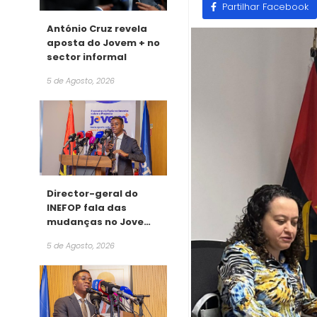
Partilhar Facebook
António Cruz revela
aposta do Jovem + no
sector informal
5 de Agosto, 2026
Director-geral do
INEFOP fala das
mudanças no Jovem
+
5 de Agosto, 2026