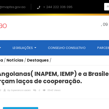
@maptss.gov.ao
+ 244 222 336 095
, 0
LEGISLAÇÕES
CONSELHO CONSULTIVO
PARCEI
sa
/
Notícias
/
Destaques
/
Angolanas( INAPEM, IEMP) e a Brasile
orçam laços de cooperação.
2
by
Esperanca Lazaro
0
5545 Views