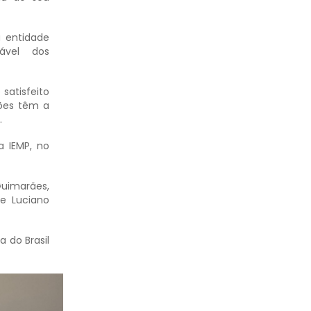
a entidade
ável dos
satisfeito
ões têm a
.
a IEMP, no
Guimarães,
 e Luciano
 do Brasil