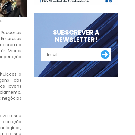
o.
SUBSCREVER A
 Pequenas
NEWSLETTER!
e Empresas
hecerem o
às Micros
cooperação
ituições o
gens dos
os jovens
ciamento,
s negócios
rova o seu
 a criação
ológicos,
ia do seu