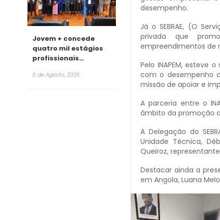
desempenho.
Já o SEBRAE, (O Serv
privada que promo
Jovem + concede
empreendimentos de 
quatro mil estágios
profissionais
Pelo INAPEM, esteve o 
remunerados para
com o desempenho de 
5 de Agosto, 2026
2026
missão de apoiar e im
A parceria entre o IN
âmbito da promoção a 
A Delegação do SEBRAE
Unidade Técnica, Débo
Queiroz, representante
Destacar ainda a pres
em Angola, Luana Melo