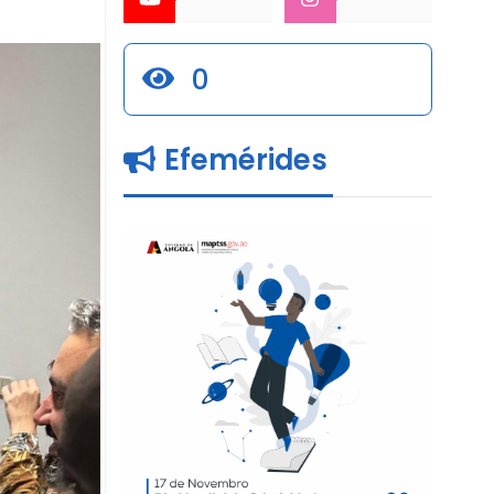
0
Efemérides