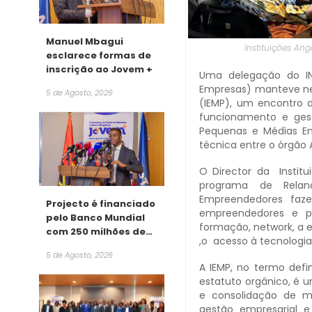
Manuel Mbagui
Instituições Ang
esclarece formas de
inscrição ao Jovem +
Uma delegação do IN
Empresas) manteve nes
5 de Agosto, 2026
(IEMP), um encontro 
funcionamento e ges
Pequenas e Médias Em
técnica entre o órgão 
O Director da Institu
programa de Relan
Empreendedores faz
Projecto é financiado
empreendedores e pr
pelo Banco Mundial
formação, network, a e
com 250 milhões de
,o acesso à tecnologia
dólares
5 de Agosto, 2026
A IEMP, no termo defi
estatuto orgânico, é u
e consolidação de m
gestão empresarial 