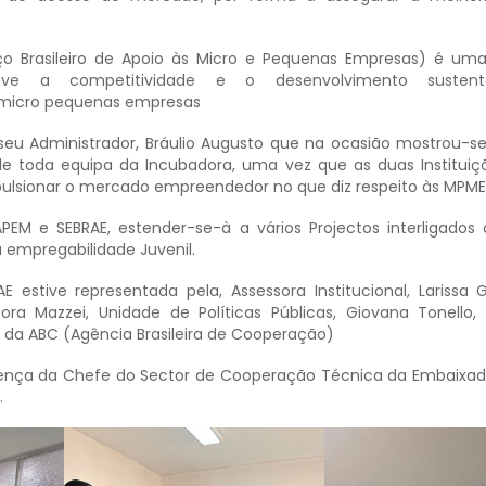
iço Brasileiro de Apoio às Micro e Pequenas Empresas) é um
ve a competitividade e o desenvolvimento sustent
micro pequenas empresas
seu Administrador, Bráulio Augusto que na ocasião mostrou-se 
toda equipa da Incubadora, uma vez que as duas Instituiç
pulsionar o mercado empreendedor no que diz respeito às MPME
APEM e SEBRAE, estender-se-à a vários Projectos interligados 
empregabilidade Juvenil.
 estive representada pela, Assessora Institucional, Larissa 
ra Mazzei, Unidade de Políticas Públicas, Giovana Tonello,
 da ABC (Agência Brasileira de Cooperação)
ença da Chefe do Sector de Cooperação Técnica da Embaixada
.