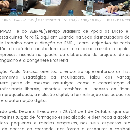
olanas( INAPEM, IEMP) e a Brasileira ( SEBRAE) reforçam laços de cooperaçã
APEM e do SEBRAE(Serviço Brasileiro de Apoio as Micro e
ta quinta-feira 12, aqui em Luanda, na Sede da Incubadora d
de trabalho com a direção do IEMP , com objectivo de con
tão da referida Incubadora que tem como missão o apoio 
presas, inserido no quadro da elaboração do projecto de 
Angolano e a congénere Brasileira.
ição Paulo Narciso, orientou o encontro apresentando às Inst
çamento Estratégico da Incubadora, falou das vanta
erem parte da mesma instituição, como a capacitação d
ofissionais liberais, abordou também o acesso ao finan
mpregabilidade, a inclusão digital, a formalização dos pequeno
 e a automação digital.
nido pelo Decreto Executivo n•216/08 de 1 de Outubro que ap
ma instituição de formação especializada, e destinada a apoiar
icro, pequenas e médias empresas, nos seus aspectos tecn
e de acesso ao mercado, por forma a assegurar a melhor