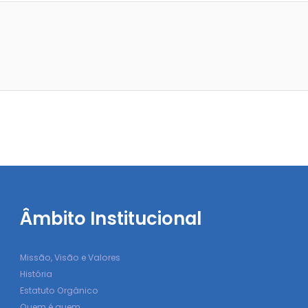
Âmbito Institucional
Missão, Visão e Valores
História
Estatuto Orgânico
Quem é quem