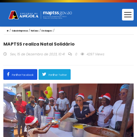
/
/
/
/
Sala de Imprensa
Notícias
Destaques
MAPTSS realiza Natal Solidário
Sex, 15 de Dezembro de 2023, 10:41
0
4297 Views
Partilhar Facebook
Partilhar Twitter