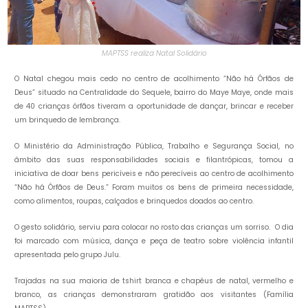
MAPTSS realiza Natal Solidário
O Natal chegou mais cedo no centro de acolhimento “Não há Órfãos de
Deus” situado na Centralidade do Sequele, bairro do Maye Maye, onde mais
de 40 crianças órfãos tiveram a oportunidade de dançar, brincar e receber
um brinquedo de lembrança.
O Ministério da Administração Pública, Trabalho e Segurança Social, no
âmbito das suas responsabilidades sociais e filantrópicas, tomou a
iniciativa de doar bens pericíveis e não perecíveis ao centro de acolhimento
“Não há Órfãos de Deus.” Foram muitos os bens de primeira necessidade,
como alimentos, roupas, calçados e brinquedos doados ao centro.
O gesto solidário, serviu para colocar no rosto das crianças um sorriso. O dia
foi marcado com música, dança e peça de teatro sobre violência infantil
apresentada pelo grupo Julu.
Trajadas na sua maioria de tshirt branca e chapéus de natal, vermelho e
branco, as crianças demonstraram gratidão aos visitantes (Família