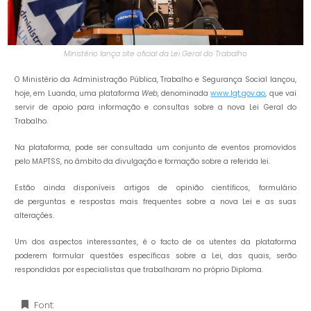
Ministério lança site oficial da Lei Geral do Trabalho
O Ministério da Administração Pública, Trabalho e Segurança Social lançou,
hoje, em Luanda, uma plataforma
Web,
denominada
www.lgt.gov.ao
, que vai
servir de apoio para informação e consultas sobre a nova Lei Geral do
Trabalho.
Na plataforma, pode ser consultada um conjunto de eventos promovidos
pelo MAPTSS, no âmbito da divulgação e formação sobre a referida lei.
Estão ainda disponíveis artigos de opinião científicos, formulário
de perguntas e respostas mais frequentes sobre a nova Lei e as suas
alterações.
Um dos aspectos interessantes, é o facto de os utentes da plataforma
poderem formular questões específicas sobre a Lei, das quais, serão
respondidas por especialistas que trabalharam no próprio Diploma.
Font: