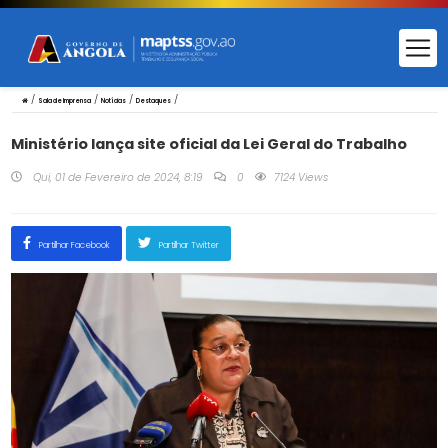
/
/
/
/
Sala de Imprensa
Notícias
Destaques
Ministério lança site oficial da Lei Geral do Trabalho
Qui, 01 de Fevereiro de 2024, 8:19
0
7124 Views
Partilhar Facebook
Partilhar Twitter