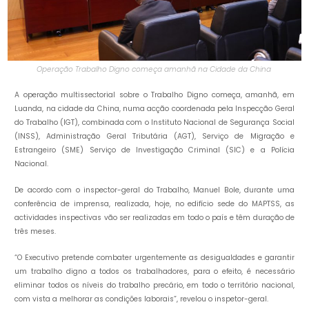
Operação Trabalho Digno começa amanhã na Cidade da China
A operação multissectorial sobre o Trabalho Digno começa, amanhã, em
Luanda, na cidade da China, numa acção coordenada pela Inspecção Geral
do Trabalho (IGT), combinada com o Instituto Nacional de Segurança Social
(INSS), Administração Geral Tributária (AGT), Serviço de Migração e
Estrangeiro (SME) Serviço de Investigação Criminal (SIC) e a Polícia
Nacional.
De acordo com o inspector-geral do Trabalho, Manuel Bole, durante uma
conferência de imprensa, realizada, hoje, no edifício sede do MAPTSS, as
actividades inspectivas vão ser realizadas em todo o país e têm duração de
três meses.
“O Executivo pretende combater urgentemente as desigualdades e garantir
um trabalho digno a todos os trabalhadores, para o efeito, é necessário
eliminar todos os níveis do trabalho precário, em todo o território nacional,
com vista a melhorar as condições laborais”, revelou o inspetor-geral.