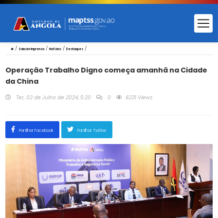
/
/
/
/
Sala de Imprensa
Notícias
Destaques
Operação Trabalho Digno começa amanhã na Cidade
da China
Ter, 02 de Julho de 2024, 5:20
0
6231 Views
Partilhar Facebook
Partilhar Twitter