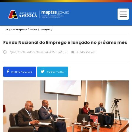
/
/
/
/
Sala de Imprensa
Notícias
Destaques
Fundo Nacional do Emprego é lançado no próximo mês
Qua, 10 de Julho de 2024, 4:27
0
10745 Views
Partilhar Facebook
Partilhar Twitter