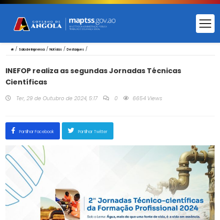
/
/
/
/
Sala de Imprensa
Notícias
Destaques
INEFOP realiza as segundas Jornadas Técnicas
Científicas
Ter, 29 de Outubro de 2024, 5:17
0
6654 Views
Partilhar Facebook
Partilhar Twitter