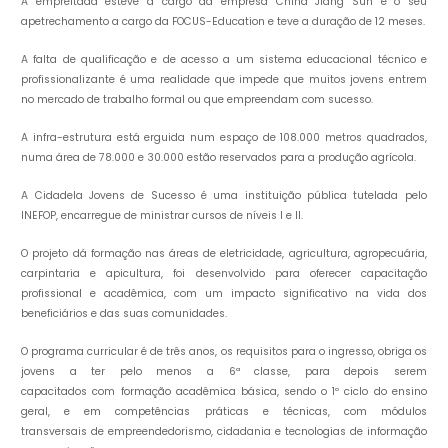
A empreitada esteve a cargo da empresa China Jiang Sun e o seu
apetrechamento a cargo da FOCUS-Education e teve a duração de 12 meses.
A falta de qualificação e de acesso a um sistema educacional técnico e
profissionalizante é uma realidade que impede que muitos jovens entrem
no mercado de trabalho formal ou que empreendam com sucesso.
A infra-estrutura está erguida num espaço de 108.000 metros quadrados,
numa área de 78.000 e 30.000 estão reservados para a produção agrícola.
A Cidadela Jovens de Sucesso é uma instituição pública tutelada pelo
INEFOP, encarregue de ministrar cursos de níveis I e II.
O projeto dá formação nas áreas de eletricidade, agricultura, agropecuária,
carpintaria e apicultura, foi desenvolvido para oferecer capacitação
profissional e acadêmica, com um impacto significativo na vida dos
beneficiários e das suas comunidades.
O programa curricular é de três anos, os requisitos para o ingresso, obriga os
jovens a ter pelo menos a 6ª classe, para depois serem
capacitados com formação acadêmica básica, sendo o 1º ciclo do ensino
geral, e em competências práticas e técnicas, com módulos
transversais de empreendedorismo, cidadania e tecnologias de informação