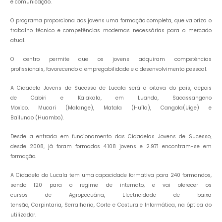
e comunicação.
O programa proporciona aos jovens uma formação completa, que valoriza o
trabalho técnico e competências modernas necessárias para o mercado
atual.
O centro permite que os jovens adquiram competências
profissionais, favorecendo a empregabilidade e o desenvolvimento pessoal.
A Cidadela Jovens de Sucesso de Lucala será a oitava do país, depois
de Cabiri e Kalakala, em Luanda, Sacassangeno
Moxico, Mucari (Malange), Matala (Huíla), Cangola(Uíge) e
Bailundo (Huambo).
Desde a entrada em funcionamento das Cidadelas Jovens de Sucesso,
desde 2008, já foram formados 4.108 jovens e 2.971 encontram-se em
formação.
A Cidadela do Lucala tem uma capacidade formativa para 240 formandos,
sendo 120 para o regime de internato, e vai oferecer os
cursos de Agropecuária, Electricidade de baixa
tensão, Carpintaria, Serralharia, Corte e Costura e Informática, na óptica do
utilizador.