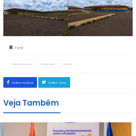
Font:
Sala de Imprensa
Comunicados
Notícias
Partilhar Facebook
Partilhar Twitter
Veja Também