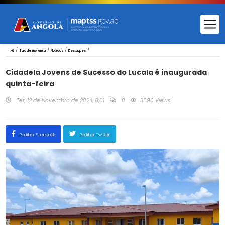
/
/
/
/
Sala de Imprensa
Notícias
Destaques
Cidadela Jovens de Sucesso do Lucala é inaugurada
quinta-feira
Ter, 12 de Novembro de 2024, 8:01
0
3090 Views
Partilhar Facebook
Partilhar Twitter