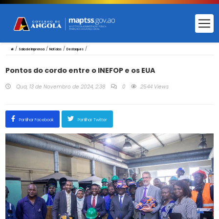
/
/
/
/
Sala de Imprensa
Notícias
Destaques
Pontos do cordo entre o INEFOP e os EUA
Qua, 13 de Novembro de 2024, 2:38
0
2544 Views
Partilhar Facebook
Partilhar Twitter