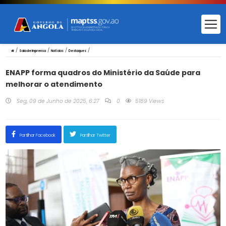
/
/
/
/
Sala de Imprensa
Notícias
Destaques
ENAPP forma quadros do Ministério da Saúde para
melhorar o atendimento
Seg, 09 de Junho de 2025, 6:27
0
5189 Views
Partilhar Facebook
Partilhar Twitter