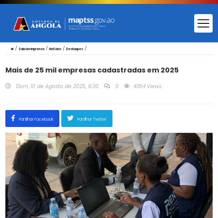
/
/
/
/
Sala de Imprensa
Notícias
Destaques
Mais de 25 mil empresas cadastradas em 2025
Dom, 10 de Agosto de 2025, 6:30
0
4354 Views
Partilhar Facebook
Partilhar Twitter