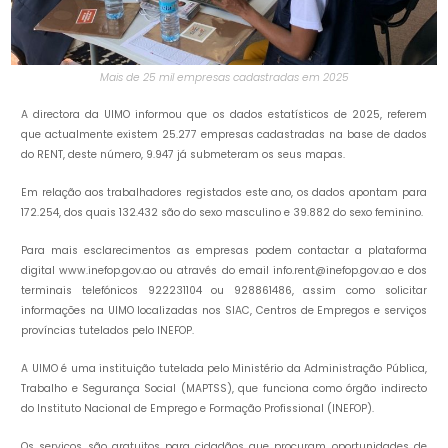
Mais de 25 mil empresas cadastradas em 2025
A directora da UIMO informou que os dados estatísticos de 2025, referem
que actualmente existem 25.277 empresas cadastradas na base de dados
do RENT, deste número, 9.947 já submeteram os seus mapas.
Em relação aos trabalhadores registados este ano, os dados apontam para
172.254, dos quais 132.432 são do sexo masculino e 39.882 do sexo feminino.
Para mais esclarecimentos as empresas podem contactar a plataforma
digital www.inefop.gov.ao ou através do email info.rent@inefop.gov.ao e dos
terminais telefónicos 922231104 ou 928861486, assim como solicitar
informações na UIMO localizadas nos SIAC, Centros de Empregos e serviços
províncias tutelados pelo INEFOP.
A UIMO é uma instituição tutelada pelo Ministério da Administração Pública,
Trabalho e Segurança Social (MAPTSS), que funciona como órgão indirecto
do Instituto Nacional de Emprego e Formação Profissional (INEFOP).
Os serviços são gratuitos para cidadãos que procuram oportunidades de