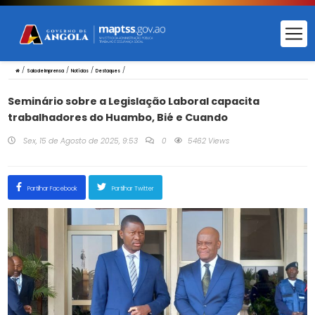
/
/
/
/
Sala de Imprensa
Notícias
Destaques
Seminário sobre a Legislação Laboral capacita
trabalhadores do Huambo, Bié e Cuando
Sex, 15 de Agosto de 2025, 9:53
0
5462 Views
Partilhar Facebook
Partilhar Twitter