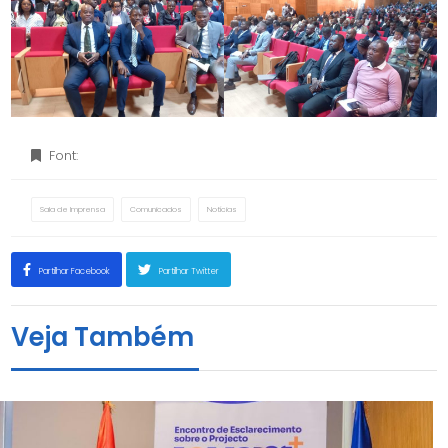
Font:
Sala de Imprensa
Comunicados
Notícias
Partilhar Facebook
Partilhar Twitter
Veja Também