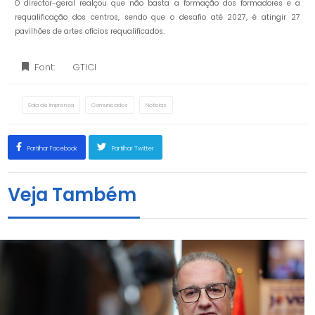
O director-geral realçou que não basta a formação dos formadores e a
requalificação dos centros, sendo que o desafio até 2027, é atingir 27
pavilhões de artes ofícios requalificados.
Font:
GTICI
Sala de Imprensa
Comunicados
Notícias
Partilhar Facebook
Partilhar Twitter
Veja Também