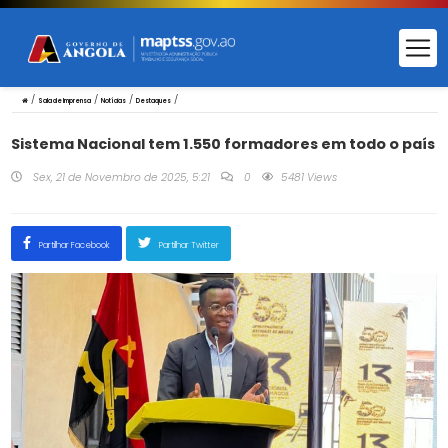
/
/
/
/
Sala de Imprensa
Notícias
Destaques
Sistema Nacional tem 1.550 formadores em todo o país
Sex, 21 de Novembro de 2025, 5:21
0
5481 Views
Partilhar Facebook
Partilhar Twitter