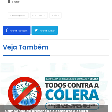
Font:
Sala de Imprensa
Comunicados
Notícias
Partilhar Facebook
Partilhar Twitter
Veja Também
Campanha de prevenção e combate a cólera