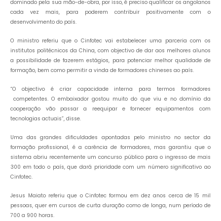
dominado pela sua mão-de-obra, por isso, é preciso qualificar os angolanos
cada vez mais, para poderem contribuir positivamente com o
desenvolvimento do país.
O ministro referiu que o Cinfotec vai estabelecer uma parceria com os
institutos politécnicos da China, com objectivo de dar aos melhores alunos
a possibilidade de fazerem estágios, para potenciar melhor qualidade de
formação, bem como permitir a vinda de formadores chineses ao país.
“O objectivo é criar capacidade interna para termos formadores
competentes. O embaixador gostou muito do que viu e no domínio da
cooperação vão passar a reequipar e fornecer equipamentos com
tecnologias actuais”, disse.
Uma das grandes dificuldades apontadas pelo ministro no sector da
formação profissional, é a carência de formadores, mas garantiu que o
sistema abriu recentemente um concurso público para o ingresso de mais
300 em todo o país, que dará prioridade com um número significativo ao
Cinfotec.
Jesus Maiato referiu que o Cinfotec formou em dez anos cerca de 15 mil
pessoas, quer em cursos de curta duração como de longa, num período de
700 a 900 horas.